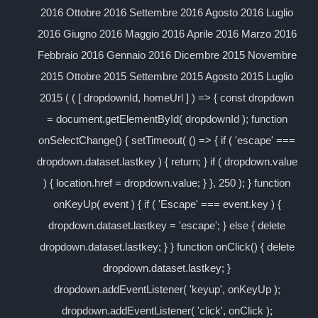
2016 Ottobre 2016 Settembre 2016 Agosto 2016 Luglio
2016 Giugno 2016 Maggio 2016 Aprile 2016 Marzo 2016
Febbraio 2016 Gennaio 2016 Dicembre 2015 Novembre
2015 Ottobre 2015 Settembre 2015 Agosto 2015 Luglio
2015 ( ( [ dropdownId, homeUrl ] ) => { const dropdown
= document.getElementById( dropdownId ); function
onSelectChange() { setTimeout( () => { if ( 'escape' ===
dropdown.dataset.lastkey ) { return; } if ( dropdown.value
) { location.href = dropdown.value; } }, 250 ); } function
onKeyUp( event ) { if ( 'Escape' === event.key ) {
dropdown.dataset.lastkey = 'escape'; } else { delete
dropdown.dataset.lastkey; } } function onClick() { delete
dropdown.dataset.lastkey; }
dropdown.addEventListener( 'keyup', onKeyUp );
dropdown.addEventListener( 'click', onClick );