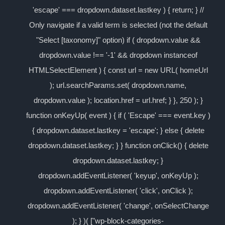
'escape' === dropdown.dataset.lastkey ) { return; } //
Only navigate if a valid term is selected (not the default
"Select [taxonomy]" option) if ( dropdown.value &&
dropdown.value !== '-1' && dropdown instanceof
HTMLSelectElement ) { const url = new URL( homeUrl
); url.searchParams.set( dropdown.name,
dropdown.value ); location.href = url.href; } }, 250 ); }
function onKeyUp( event ) { if ( 'Escape' === event.key )
{ dropdown.dataset.lastkey = 'escape'; } else { delete
dropdown.dataset.lastkey; } } function onClick() { delete
dropdown.dataset.lastkey; }
dropdown.addEventListener( 'keyup', onKeyUp );
dropdown.addEventListener( 'click', onClick );
dropdown.addEventListener( 'change', onSelectChange
); } )( ["wp-block-categories-