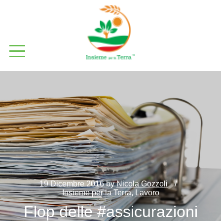
19 Dicembre 2016
by
Nicola Gozzoli
Insieme per la Terra
,
Lavoro
Flop delle #assicurazioni