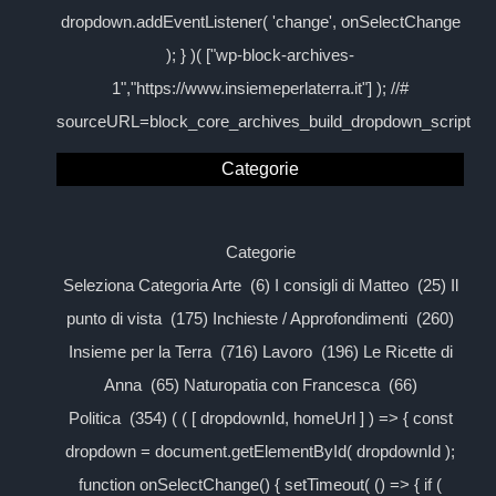
dropdown.addEventListener( 'change', onSelectChange
); } )( ["wp-block-archives-
1","https://www.insiemeperlaterra.it"] ); //#
sourceURL=block_core_archives_build_dropdown_script
Categorie
Categorie
Seleziona Categoria Arte (6) I consigli di Matteo (25) Il
punto di vista (175) Inchieste / Approfondimenti (260)
Insieme per la Terra (716) Lavoro (196) Le Ricette di
Anna (65) Naturopatia con Francesca (66)
Politica (354) ( ( [ dropdownId, homeUrl ] ) => { const
dropdown = document.getElementById( dropdownId );
function onSelectChange() { setTimeout( () => { if (