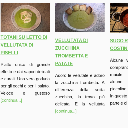
TOTANI SU LETTO DI
VELLUTATA DI
SUGO R
VELLUTATA DI
ZUCCHINA
COSTIN
PISELLI
TROMBETTA E
Alcune v
PATATE
Piatto unico di grande
comprano
effetto e dai sapori delicati
maiale p
Adoro le vellutate e adoro
e curati. Una vera goduria
alcune
la zucchina trombetta. A
per gli occhi e per il palato.
piccoline
differenza della solita
Veloce e gustoso
In questo
zucchina, la trovo più
[continua...]
parte e c
delicata! E la vellutata
[continua...]