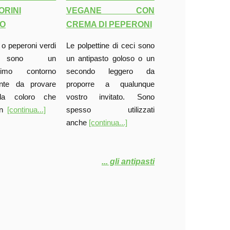
VEGANE CON
RINI
CREMA DI PEPERONI
NO
Le polpettine di ceci sono
lli o peperoni verdi
un antipasto goloso o un
 sono un
secondo leggero da
ssimo contorno
proporre a qualunque
nte da provare
vostro invitato. Sono
da coloro che
spesso utilizzati
un
[continua...]
anche
[continua...]
... gli antipasti