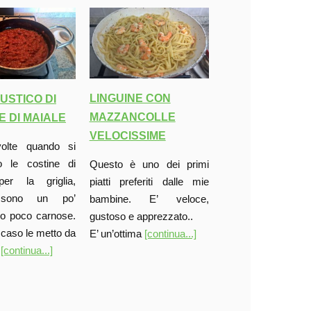
LINGUINE CON
USTICO DI
MAZZANCOLLE
E DI MAIALE
VELOCISSIME
olte quando si
 le costine di
Questo è uno dei primi
er la griglia,
piatti preferiti dalle mie
 sono un po’
bambine. E’ veloce,
 o poco carnose.
gustoso e apprezzato..
 caso le metto da
E’ un’ottima
[continua...]
i
[continua...]