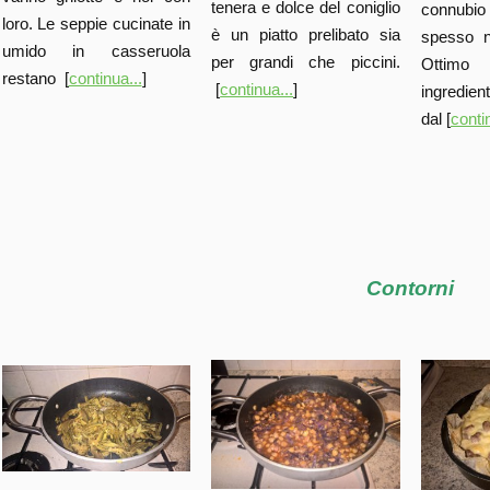
tenera e dolce del coniglio
connubio 
loro. Le seppie cucinate in
è un piatto prelibato sia
spesso ne
umido in casseruola
per grandi che piccini.
Ottimo
restano [
continua...
]
[
continua...
]
ingredien
dal [
conti
Contorni