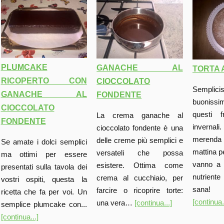
PLUMCAKE
GANACHE AL
TORTA 
RICOPERTO CON
CIOCCOLATO
Sempl
GANACHE AL
FONDENTE
buoniss
CIOCCOLATO
questi f
La crema ganache al
FONDENTE
invernal
cioccolato fondente è una
meren
delle creme più semplici e
Se amate i dolci semplici
mattina p
versateli che possa
ma ottimi per essere
vanno a 
esistere. Ottima come
presentati sulla tavola dei
nutrient
crema al cucchiaio, per
vostri ospiti, questa la
sana!
farcire o ricoprire torte:
ricetta che fa per voi. Un
[continua.
una vera…
[continua...]
semplice plumcake con...
[continua...]