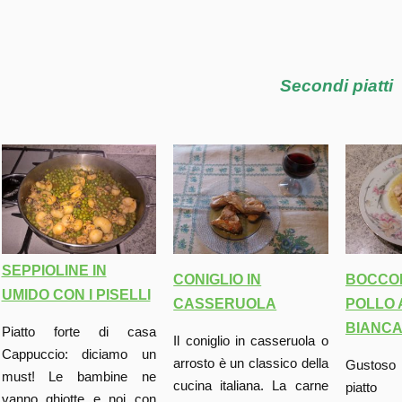
Secondi piatti
SEPPIOLINE IN
BOCCON
CONIGLIO IN
UMIDO CON I PISELLI
POLLO 
CASSERUOLA
BIANC
Piatto forte di casa
Il coniglio in casseruola o
Cappuccio: diciamo un
arrosto è un classico della
Gustos
must! Le bambine ne
cucina italiana. La carne
piatto 
vanno ghiotte e noi con