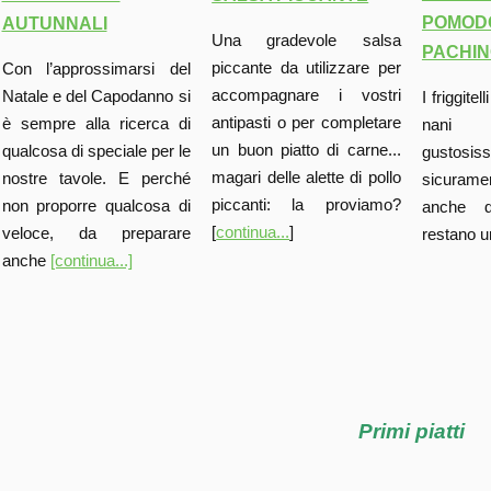
POMODO
AUTUNNALI
Una gradevole salsa
PACHI
piccante da utilizzare per
Con l’approssimarsi del
accompagnare i vostri
Natale e del Capodanno si
I friggite
antipasti o per completare
è sempre alla ricerca di
nani
un buon piatto di carne...
qualcosa di speciale per le
gustosi
magari delle alette di pollo
nostre tavole. E perché
sicurame
piccanti: la proviamo?
non proporre qualcosa di
anche 
[
continua...
]
veloce, da preparare
restano 
anche
[continua...]
Primi piatti