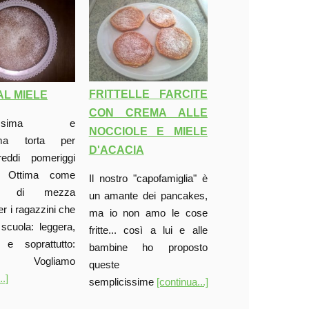
FRITTELLE FARCITE
AL MIELE
CON CREMA ALLE
icissima e
NOCCIOLE E MIELE
ima torta per
D'ACACIA
reddi pomeriggi
i. Ottima come
Il nostro "capofamiglia" è
da di mezza
un amante dei pancakes,
er i ragazzini che
ma io non amo le cose
scuola: leggera,
fritte... così a lui e alle
e e soprattutto:
bambine ho proposto
 Vogliamo
queste
..]
semplicissime
[continua...]