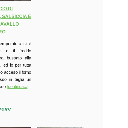
IO DI
, SALSICCIA E
CAVALLO
RO
temperatura si è
ta e il freddo
ha bussato alla
. ed io per tutta
ho acceso il forno
so in teglia un
ioso
[continua...]
rcire