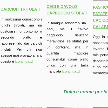
CECI E CAVOLO
PASTICC
CARCIOFI TRIFOLATI
CAPPUCCIO STUFATI
PATATE
In moltissimi conoscono i
CACIO
In famiglia adoriamo sia i
funghi trifolati, ma un
CALAB
ceci, sia il cavolo
gustosissimo contorno o
cappuccio. Risultano
Oggi la 
secondo piatto è
meravigliosi se stufati per
abbassa
rappresentato dai carciofi
un contorno, ma in
inverno 
trifolati. Per chi non
quantità maggiore
mia porta
avesse mai provato a farli,
consumabili come piatto
risposta 
questa è
[continua...]
unico con una bella
e ho mes
manciata
[continua...]
meravigl
Dolci e creme per fa