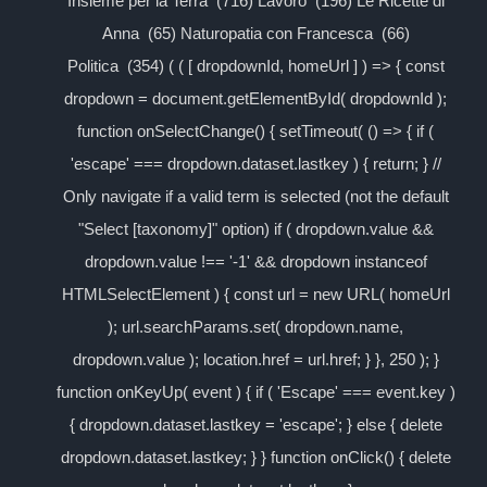
Insieme per la Terra (716) Lavoro (196) Le Ricette di
Anna (65) Naturopatia con Francesca (66)
Politica (354) ( ( [ dropdownId, homeUrl ] ) => { const
dropdown = document.getElementById( dropdownId );
function onSelectChange() { setTimeout( () => { if (
'escape' === dropdown.dataset.lastkey ) { return; } //
Only navigate if a valid term is selected (not the default
"Select [taxonomy]" option) if ( dropdown.value &&
dropdown.value !== '-1' && dropdown instanceof
HTMLSelectElement ) { const url = new URL( homeUrl
); url.searchParams.set( dropdown.name,
dropdown.value ); location.href = url.href; } }, 250 ); }
function onKeyUp( event ) { if ( 'Escape' === event.key )
{ dropdown.dataset.lastkey = 'escape'; } else { delete
dropdown.dataset.lastkey; } } function onClick() { delete