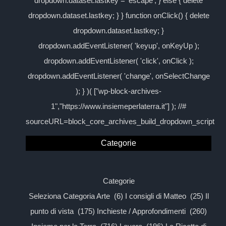
dropdown.dataset.lastkey = 'escape'; } else { delete
dropdown.dataset.lastkey; } } function onClick() { delete
dropdown.dataset.lastkey; }
dropdown.addEventListener( 'keyup', onKeyUp );
dropdown.addEventListener( 'click', onClick );
dropdown.addEventListener( 'change', onSelectChange
); } )( ["wp-block-archives-
1","https://www.insiemeperlaterra.it"] ); //#
sourceURL=block_core_archives_build_dropdown_script
Categorie
Categorie
Seleziona Categoria Arte (6) I consigli di Matteo (25) Il
punto di vista (175) Inchieste / Approfondimenti (260)