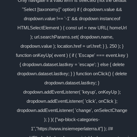
Only navigate if a valid term is selected (not the default
"Select [taxonomy]" option) if ( dropdown.value &&
dropdown.value !== '-1' && dropdown instanceof
HTMLSelectElement ) { const url = new URL( homeUrl
); url.searchParams.set( dropdown.name,
dropdown.value ); location.href = url.href; } }, 250 ); }
function onKeyUp( event ) { if ( 'Escape' === event.key )
{ dropdown.dataset.lastkey = 'escape'; } else { delete
dropdown.dataset.lastkey; } } function onClick() { delete
dropdown.dataset.lastkey; }
dropdown.addEventListener( 'keyup', onKeyUp );
dropdown.addEventListener( 'click', onClick );
dropdown.addEventListener( 'change', onSelectChange
); } )( ["wp-block-categories-
1","https://www.insiemeperlaterra.it"] ); //#