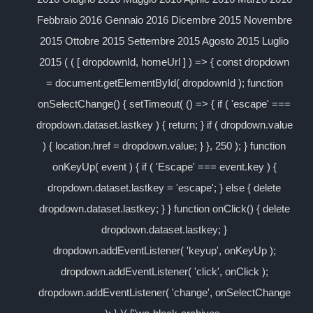
Febbraio 2016 Gennaio 2016 Dicembre 2015 Novembre
2015 Ottobre 2015 Settembre 2015 Agosto 2015 Luglio
2015 ( ( [ dropdownId, homeUrl ] ) => { const dropdown
= document.getElementById( dropdownId ); function
onSelectChange() { setTimeout( () => { if ( 'escape' ===
dropdown.dataset.lastkey ) { return; } if ( dropdown.value
) { location.href = dropdown.value; } }, 250 ); } function
onKeyUp( event ) { if ( 'Escape' === event.key ) {
dropdown.dataset.lastkey = 'escape'; } else { delete
dropdown.dataset.lastkey; } } function onClick() { delete
dropdown.dataset.lastkey; }
dropdown.addEventListener( 'keyup', onKeyUp );
dropdown.addEventListener( 'click', onClick );
dropdown.addEventListener( 'change', onSelectChange