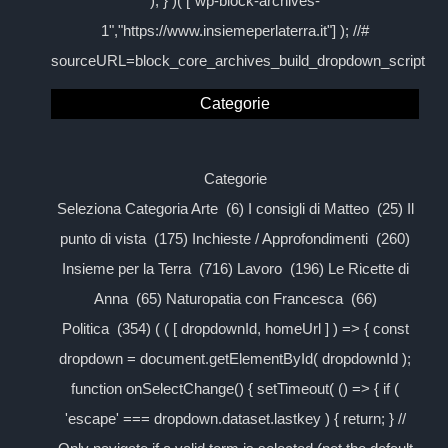
); } )( ["wp-block-archives-
1","https://www.insiemeperlaterra.it"] ); //#
sourceURL=block_core_archives_build_dropdown_script
Categorie
Categorie
Seleziona Categoria Arte (6) I consigli di Matteo (25) Il
punto di vista (175) Inchieste / Approfondimenti (260)
Insieme per la Terra (716) Lavoro (196) Le Ricette di
Anna (65) Naturopatia con Francesca (66)
Politica (354) ( ( [ dropdownId, homeUrl ] ) => { const
dropdown = document.getElementById( dropdownId );
function onSelectChange() { setTimeout( () => { if (
'escape' === dropdown.dataset.lastkey ) { return; } //