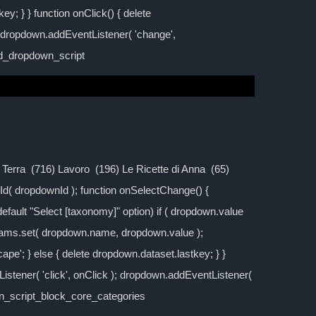
y; } } function onClick() { delete
; dropdown.addEventListener( 'change',
ild_dropdown_script
la Terra (716) Lavoro (196) Le Ricette di Anna (65)
d( dropdownId ); function onSelectChange() {
 default "Select [taxonomy]" option) if ( dropdown.value
rams.set( dropdown.name, dropdown.value );
cape'; } else { delete dropdown.dataset.lastkey; } }
stener( 'click', onClick ); dropdown.addEventListener(
own_script_block_core_categories