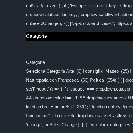
onKeyUp( event ) { if ( 'Escape' === event.key ) { dropd
dropdown.dataset.lastkey; } dropdown.addEventListener
onSelectChange ); } )( ["wp-block-archives-1","https:/
Categorie
Categorie
Seleziona Categoria Arte (6) I consigli di Matteo (25) 
Naturopatia con Francesca (66) Politica (354) ( ( [ d
setTimeout( () => { if ( 'escape' === dropdown.dataset.las
&& dropdown.value !== '-1' && dropdown instanceof H
location.href = url.href; } }, 250 ); } function onKeyUp( 
function onClick() { delete dropdown.dataset.lastkey; 
'change', onSelectChange ); } )( ["wp-block-categories