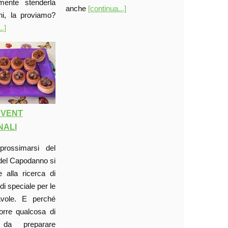
mente stenderla
anche
[continua...]
ni, la proviamo?
..]
 VENT
NALI
prossimarsi del
del Capodanno si
 alla ricerca di
di speciale per le
avole. E perché
orre qualcosa di
 da preparare