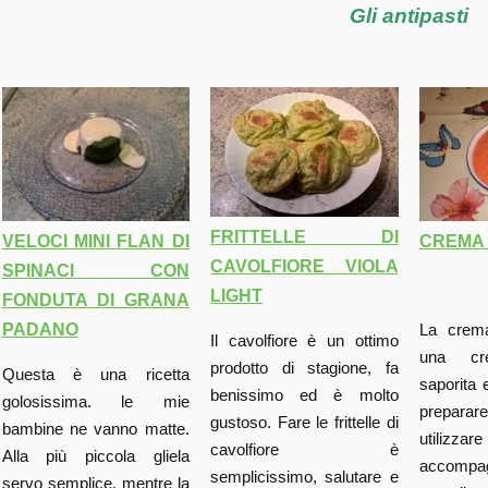
Gli antipasti
FRITTELLE DI
VELOCI MINI FLAN DI
CREMA 
CAVOLFIORE VIOLA
SPINACI CON
LIGHT
FONDUTA DI GRANA
PADANO
La crema
Il cavolfiore è un ottimo
una cre
prodotto di stagione, fa
Questa è una ricetta
saporita 
benissimo ed è molto
golosissima. le mie
prepara
gustoso. Fare le frittelle di
bambine ne vanno matte.
utili
cavolfiore è
Alla più piccola gliela
accompag
semplicissimo, salutare e
servo semplice, mentre la