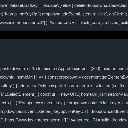
own.dataset.lastkey = 'escape'; } else { delete dropdown.dataset.lastke
( 'keyup', onKeyUp ); dropdown.addEventListener( 'click', onClick )
/www.insiemeperlaterra.it"] ); //# sourceURL=block_core_archives_bu
Il punto di vista (175) Inchieste / Approfondimenti (260) Insieme per 
ropdownId, homeUrl ] ) => { const dropdown = document.getElementByI
tkey ) { return; } // Only navigate if a valid term is selected (not the
TMLSelectElement ) { const url = new URL( homeUrl ); url.searchPa
event ) { if ( 'Escape' === event.key ) { dropdown.dataset.lastkey = 'es
} dropdown.addEventListener( 'keyup', onKeyUp ); dropdown.addEventLi
-1","https://www.insiemeperlaterra.it"] ); //# sourceURL=build_dropd