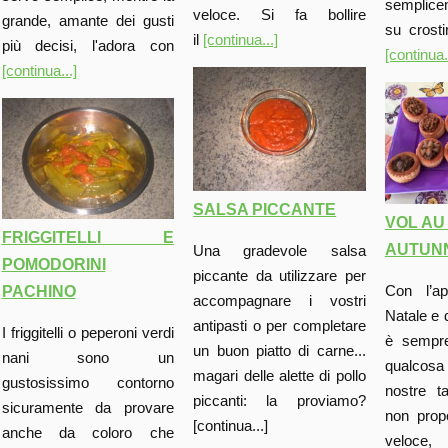
semplice
veloce. Si fa bollire
grande, amante dei gusti
su crosti
il
[continua...]
più decisi, l'adora con
[continua.
[continua...]
SALSA PICCANTE
VOL AU
FRIGGITELLI E
AUTUN
Una gradevole salsa
POMODORINI
piccante da utilizzare per
Con l’ap
PACHINO
accompagnare i vostri
Natale e 
antipasti o per completare
I friggitelli o peperoni verdi
è sempre
un buon piatto di carne...
nani sono un
qualcosa 
magari delle alette di pollo
gustosissimo contorno
nostre t
piccanti: la proviamo?
sicuramente da provare
non prop
[continua...]
anche da coloro che
veloce,