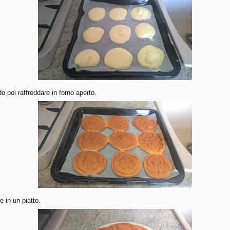
o poi raffreddare in forno aperto.
le in un piatto.