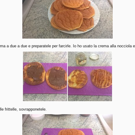
 forma a due a due e preparatele per farcirle. Io ho usato la crema alla nocciola 
le frittelle, sovrapponetele.