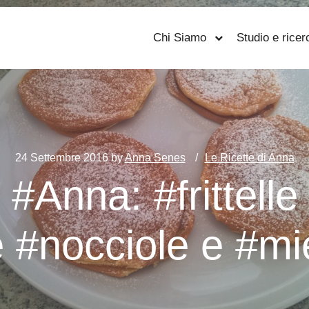
Chi Siamo
Studio e ricer
24 Settembre 2016
by
Anna Senes
Le Ricette di Anna
i #Anna: #frittelle
 #nocciole e #mi