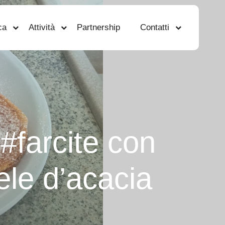
ca
Attività
Partnership
Contatti
 #farcite con
ele d’acacia