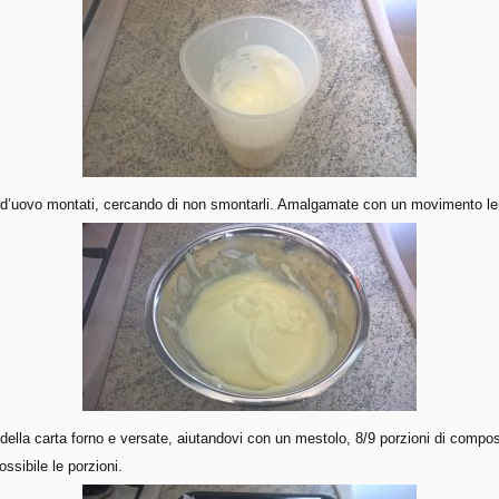
hi d’uovo montati, cercando di non smontarli. Amalgamate con un movimento len
ella carta forno e versate, aiutandovi con un mestolo, 8/9 porzioni di compos
ossibile le porzioni.