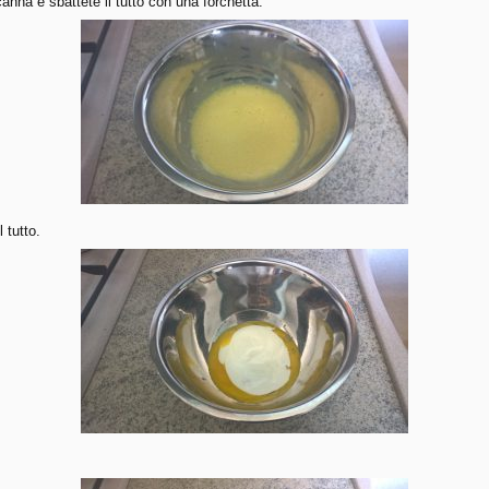
canna e sbattete il tutto con una forchetta.
l tutto.