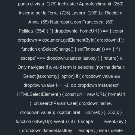
punto di vista (175) Inchieste / Approfondimenti (260)
Insieme per la Terra (716) Lavoro (196) Le Ricette di
Anna (65) Naturopatia con Francesca (66)
Politica (354) ( ( [ dropdownId, homeUrl ] ) => { const
dropdown = document.getElementById( dropdownId );
function onSelectChange() { setTimeout( () => { if (
'escape' === dropdown.dataset.lastkey ) { return; } //
Only navigate if a valid term is selected (not the default
"Select [taxonomy]" option) if ( dropdown.value &&
dropdown.value !== '-1' && dropdown instanceof
HTMLSelectElement ) { const url = new URL( homeUrl
); url.searchParams.set( dropdown.name,
dropdown.value ); location.href = url.href; } }, 250 ); }
function onKeyUp( event ) { if ( 'Escape' === event.key )
{ dropdown.dataset.lastkey = 'escape'; } else { delete