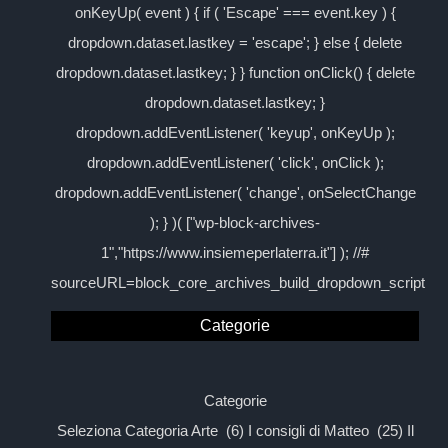
onKeyUp( event ) { if ( 'Escape' === event.key ) {
dropdown.dataset.lastkey = 'escape'; } else { delete
dropdown.dataset.lastkey; } } function onClick() { delete
dropdown.dataset.lastkey; }
dropdown.addEventListener( 'keyup', onKeyUp );
dropdown.addEventListener( 'click', onClick );
dropdown.addEventListener( 'change', onSelectChange
); } )( ["wp-block-archives-
1","https://www.insiemeperlaterra.it"] ); //#
sourceURL=block_core_archives_build_dropdown_script
Categorie
Categorie
Seleziona Categoria Arte (6) I consigli di Matteo (25) Il