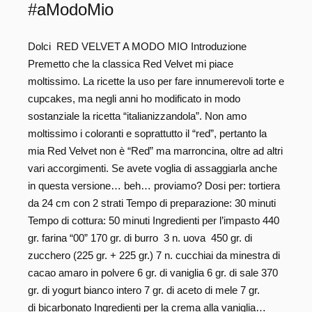
#aModoMio
Dolci RED VELVET A MODO MIO Introduzione
Premetto che la classica Red Velvet mi piace
moltissimo. La ricette la uso per fare innumerevoli torte e
cupcakes, ma negli anni ho modificato in modo
sostanziale la ricetta “italianizzandola”. Non amo
moltissimo i coloranti e soprattutto il “red”, pertanto la
mia Red Velvet non è “Red” ma marroncina, oltre ad altri
vari accorgimenti. Se avete voglia di assaggiarla anche
in questa versione… beh… proviamo? Dosi per: tortiera
da 24 cm con 2 strati Tempo di preparazione: 30 minuti
Tempo di cottura: 50 minuti Ingredienti per l’impasto 440
gr. farina “00” 170 gr. di burro 3 n. uova 450 gr. di
zucchero (225 gr. + 225 gr.) 7 n. cucchiai da minestra di
cacao amaro in polvere 6 gr. di vaniglia 6 gr. di sale 370
gr. di yogurt bianco intero 7 gr. di aceto di mele 7 gr.
di bicarbonato Ingredienti per la crema alla vaniglia…