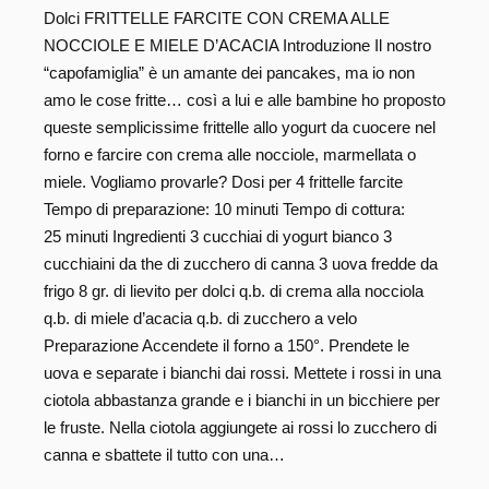
Dolci FRITTELLE FARCITE CON CREMA ALLE
NOCCIOLE E MIELE D’ACACIA Introduzione Il nostro
“capofamiglia” è un amante dei pancakes, ma io non
amo le cose fritte… così a lui e alle bambine ho proposto
queste semplicissime frittelle allo yogurt da cuocere nel
forno e farcire con crema alle nocciole, marmellata o
miele. Vogliamo provarle? Dosi per 4 frittelle farcite
Tempo di preparazione: 10 minuti Tempo di cottura:
25 minuti Ingredienti 3 cucchiai di yogurt bianco 3
cucchiaini da the di zucchero di canna 3 uova fredde da
frigo 8 gr. di lievito per dolci q.b. di crema alla nocciola
q.b. di miele d’acacia q.b. di zucchero a velo
Preparazione Accendete il forno a 150°. Prendete le
uova e separate i bianchi dai rossi. Mettete i rossi in una
ciotola abbastanza grande e i bianchi in un bicchiere per
le fruste. Nella ciotola aggiungete ai rossi lo zucchero di
canna e sbattete il tutto con una…