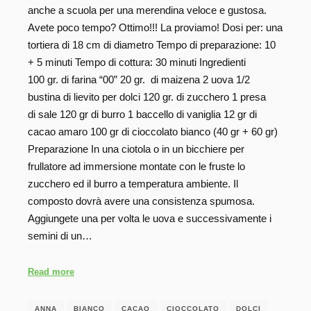
anche a scuola per una merendina veloce e gustosa.
Avete poco tempo? Ottimo!!! La proviamo! Dosi per: una
tortiera di 18 cm di diametro Tempo di preparazione: 10
+ 5 minuti Tempo di cottura: 30 minuti Ingredienti
100 gr. di farina “00” 20 gr. di maizena 2 uova 1/2
bustina di lievito per dolci 120 gr. di zucchero 1 presa
di sale 120 gr di burro 1 baccello di vaniglia 12 gr di
cacao amaro 100 gr di cioccolato bianco (40 gr + 60 gr)
Preparazione In una ciotola o in un bicchiere per
frullatore ad immersione montate con le fruste lo
zucchero ed il burro a temperatura ambiente. Il
composto dovrà avere una consistenza spumosa.
Aggiungete una per volta le uova e successivamente i
semini di un…
Read more
ANNA
BIANCO
CACAO
CIOCCOLATO
DOLCI