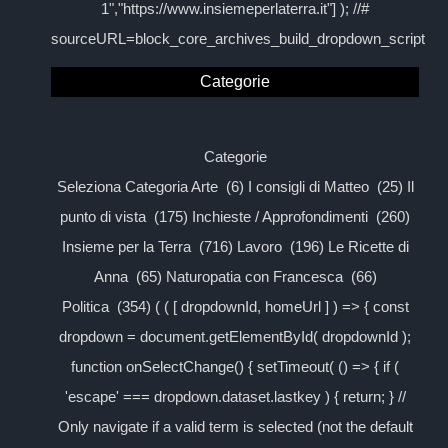
1","https://www.insiemeperlaterra.it"] ); //#
sourceURL=block_core_archives_build_dropdown_script
Categorie
Categorie
Seleziona Categoria Arte (6) I consigli di Matteo (25) Il
punto di vista (175) Inchieste / Approfondimenti (260)
Insieme per la Terra (716) Lavoro (196) Le Ricette di
Anna (65) Naturopatia con Francesca (66)
Politica (354) ( ( [ dropdownId, homeUrl ] ) => { const
dropdown = document.getElementById( dropdownId );
function onSelectChange() { setTimeout( () => { if (
'escape' === dropdown.dataset.lastkey ) { return; } //
Only navigate if a valid term is selected (not the default