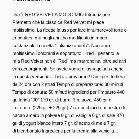
Dolci RED VELVET A MODO MIO Introduzione
Premetto che la classica Red Velvet mi piace
moltissimo. La ricette la uso per fare innumerevoli torte e
cupcakes, ma negli anni ho modificato in modo
sostanziale la ricetta “italianizzandola”. Non amo
moltissimo i coloranti e soprattutto il “red”, pertanto la
mia Red Velvet non è “Red” ma marroncina, oltre ad altri
vari accorgimenti. Se avete voglia di assaggiarla anche
in questa versione… beh… proviamo? Dosi per: tortiera
da 24 cm con 2 strati Tempo di preparazione: 30 minuti
Tempo di cottura: 50 minuti Ingredienti per l’impasto 440
gr. farina “00” 170 gr. di burro 3 n. uova 450 gr. di
zucchero (225 gr. + 225 gr.) 7 n. cucchiai da minestra di
cacao amaro in polvere 6 gr. di vaniglia 6 gr. di sale 370
gr. di yogurt bianco intero 7 gr. di aceto di mele 7 gr.
di bicarbonato Ingredienti per la crema alla vaniglia…