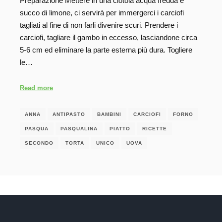
Preparazione Mettere in una ciotola acqua fredda e
succo di limone, ci servirà per immergerci i carciofi
tagliati al fine di non farli divenire scuri. Prendere i
carciofi, tagliare il gambo in eccesso, lasciandone circa
5-6 cm ed eliminare la parte esterna più dura. Togliere
le…
Read more
ANNA
ANTIPASTO
BAMBINI
CARCIOFI
FORNO
PASQUA
PASQUALINA
PIATTO
RICETTE
SECONDO
TORTA
UNICO
UOVA