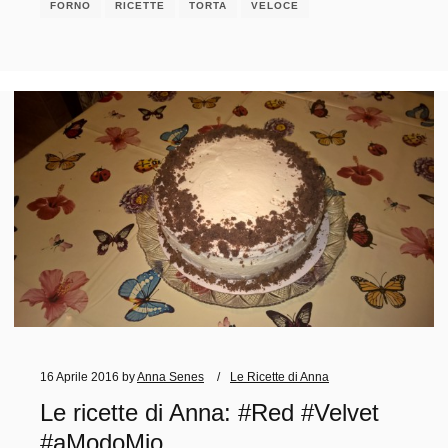
FORNO
RICETTE
TORTA
VELOCE
16 Aprile 2016
by
Anna Senes
Le Ricette di Anna
Le ricette di Anna: #Red #Velvet
#aModoMio