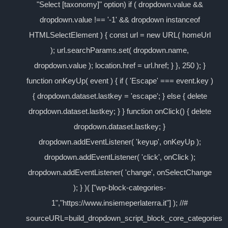
"Select [taxonomy]" option) if ( dropdown.value &&
dropdown.value !== '-1' && dropdown instanceof
HTMLSelectElement ) { const url = new URL( homeUrl
); url.searchParams.set( dropdown.name,
dropdown.value ); location.href = url.href; } }, 250 ); }
function onKeyUp( event ) { if ( 'Escape' === event.key )
{ dropdown.dataset.lastkey = 'escape'; } else { delete
dropdown.dataset.lastkey; } } function onClick() { delete
dropdown.dataset.lastkey; }
dropdown.addEventListener( 'keyup', onKeyUp );
dropdown.addEventListener( 'click', onClick );
dropdown.addEventListener( 'change', onSelectChange
); } )( ["wp-block-categories-
1","https://www.insiemeperlaterra.it"] ); //#
sourceURL=build_dropdown_script_block_core_categories