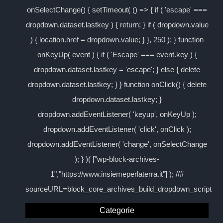
onSelectChange() { setTimeout( () => { if ( 'escape' ===
dropdown.dataset.lastkey ) { return; } if ( dropdown.value
) { location.href = dropdown.value; } }, 250 ); } function
onKeyUp( event ) { if ( 'Escape' === event.key ) {
dropdown.dataset.lastkey = 'escape'; } else { delete
dropdown.dataset.lastkey; } } function onClick() { delete
dropdown.dataset.lastkey; }
dropdown.addEventListener( 'keyup', onKeyUp );
dropdown.addEventListener( 'click', onClick );
dropdown.addEventListener( 'change', onSelectChange
); } )( ["wp-block-archives-
1","https://www.insiemeperlaterra.it"] ); //#
sourceURL=block_core_archives_build_dropdown_script
Categorie