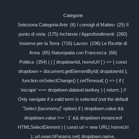
Categorie
Seleziona Categoria Arte (6) I consigli di Matteo (25) Il
punto di vista (175) Inchieste / Approfondimenti (260)
Insieme per la Terra (716) Lavoro (196) Le Ricette di
Anna (65) Naturopatia con Francesca (66)
Politica (354) ( ( [ dropdownId, homeUrl ] ) => { const
dropdown = document.getElementById( dropdownId );
function onSelectChange() { setTimeout( () => { if (
'escape' === dropdown.dataset.lastkey ) { return; } //
Only navigate if a valid term is selected (not the default
"Select [taxonomy]" option) if ( dropdown.value &&
dropdown.value !== '-1' && dropdown instanceof
HTMLSelectElement ) { const url = new URL( homeUrl
); url.searchParams.set( dropdown.name,