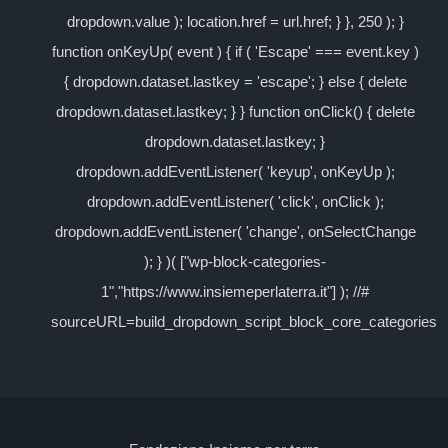
dropdown.value ); location.href = url.href; } }, 250 ); }
function onKeyUp( event ) { if ( 'Escape' === event.key )
{ dropdown.dataset.lastkey = 'escape'; } else { delete
dropdown.dataset.lastkey; } } function onClick() { delete
dropdown.dataset.lastkey; }
dropdown.addEventListener( 'keyup', onKeyUp );
dropdown.addEventListener( 'click', onClick );
dropdown.addEventListener( 'change', onSelectChange
); } )( ["wp-block-categories-
1","https://www.insiemeperlaterra.it"] ); //#
sourceURL=build_dropdown_script_block_core_categories