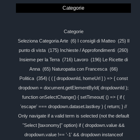
Categorie
Categorie
Seleziona Categoria Arte (6) I consigli di Matteo (25) Il
punto di vista (175) Inchieste / Approfondimenti (260)
Insieme per la Terra (716) Lavoro (196) Le Ricette di
Anna (65) Naturopatia con Francesca (66)
Politica (354) ( ( [ dropdownId, homeUrl ] ) => { const
dropdown = document.getElementById( dropdownId );
function onSelectChange() { setTimeout( () => { if (
'escape' === dropdown.dataset.lastkey ) { return; } //
Only navigate if a valid term is selected (not the default
"Select [taxonomy]" option) if ( dropdown.value &&
dropdown.value !== '-1' && dropdown instanceof