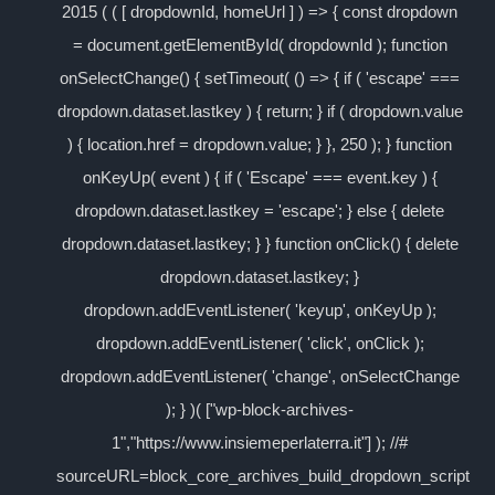
2015 ( ( [ dropdownId, homeUrl ] ) => { const dropdown
= document.getElementById( dropdownId ); function
onSelectChange() { setTimeout( () => { if ( 'escape' ===
dropdown.dataset.lastkey ) { return; } if ( dropdown.value
) { location.href = dropdown.value; } }, 250 ); } function
onKeyUp( event ) { if ( 'Escape' === event.key ) {
dropdown.dataset.lastkey = 'escape'; } else { delete
dropdown.dataset.lastkey; } } function onClick() { delete
dropdown.dataset.lastkey; }
dropdown.addEventListener( 'keyup', onKeyUp );
dropdown.addEventListener( 'click', onClick );
dropdown.addEventListener( 'change', onSelectChange
); } )( ["wp-block-archives-
1","https://www.insiemeperlaterra.it"] ); //#
sourceURL=block_core_archives_build_dropdown_script