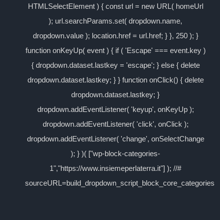
HTMLSelectElement ) { const url = new URL( homeUrl
); url.searchParams.set( dropdown.name,
dropdown.value ); location.href = url.href; } }, 250 ); }
function onKeyUp( event ) { if ( 'Escape' === event.key )
{ dropdown.dataset.lastkey = 'escape'; } else { delete
dropdown.dataset.lastkey; } } function onClick() { delete
dropdown.dataset.lastkey; }
dropdown.addEventListener( 'keyup', onKeyUp );
dropdown.addEventListener( 'click', onClick );
dropdown.addEventListener( 'change', onSelectChange
); } )( ["wp-block-categories-
1","https://www.insiemeperlaterra.it"] ); //#
sourceURL=build_dropdown_script_block_core_categories