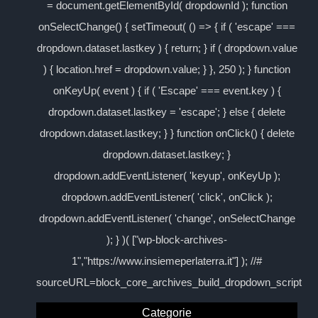
= document.getElementById( dropdownId ); function
onSelectChange() { setTimeout( () => { if ( 'escape' ===
dropdown.dataset.lastkey ) { return; } if ( dropdown.value
) { location.href = dropdown.value; } }, 250 ); } function
onKeyUp( event ) { if ( 'Escape' === event.key ) {
dropdown.dataset.lastkey = 'escape'; } else { delete
dropdown.dataset.lastkey; } } function onClick() { delete
dropdown.dataset.lastkey; }
dropdown.addEventListener( 'keyup', onKeyUp );
dropdown.addEventListener( 'click', onClick );
dropdown.addEventListener( 'change', onSelectChange
); } )( ["wp-block-archives-
1","https://www.insiemeperlaterra.it"] ); //#
sourceURL=block_core_archives_build_dropdown_script
Categorie