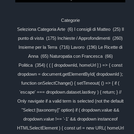
Categorie
Seleziona Categoria Arte (6) I consigli di Matteo (25) Il
punto di vista (175) Inchieste / Approfondimenti (260)
Insieme per la Terra (716) Lavoro (196) Le Ricette di
Anna (65) Naturopatia con Francesca (66)
Politica (354) ( ( [ dropdownId, homeUrl ] ) => { const
dropdown = document.getElementById( dropdownId );
function onSelectChange() { setTimeout( () => { if (
'escape' === dropdown.dataset.lastkey ) { return; } //
Only navigate if a valid term is selected (not the default
"Select [taxonomy]" option) if ( dropdown.value &&
dropdown.value !== '-1' && dropdown instanceof
HTMLSelectElement ) { const url = new URL( homeUrl