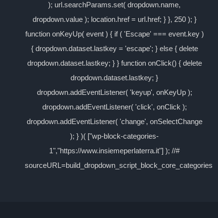
); url.searchParams.set( dropdown.name,
dropdown.value ); location.href = url.href; } }, 250 ); }
function onKeyUp( event ) { if ( 'Escape' === event.key )
{ dropdown.dataset.lastkey = 'escape'; } else { delete
dropdown.dataset.lastkey; } } function onClick() { delete
dropdown.dataset.lastkey; }
dropdown.addEventListener( 'keyup', onKeyUp );
dropdown.addEventListener( 'click', onClick );
dropdown.addEventListener( 'change', onSelectChange
); } )( ["wp-block-categories-
1","https://www.insiemeperlaterra.it"] ); //#
sourceURL=build_dropdown_script_block_core_categories