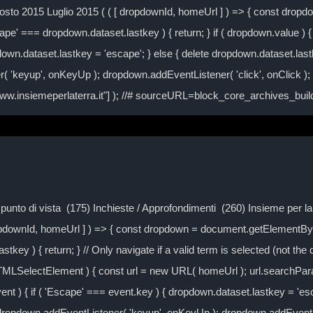
to 2015 Luglio 2015 ( ( [ dropdownId, homeUrl ] ) => { const drop
ape' === dropdown.dataset.lastkey ) { return; } if ( dropdown.value ) { 
own.dataset.lastkey = 'escape'; } else { delete dropdown.dataset.lastke
( 'keyup', onKeyUp ); dropdown.addEventListener( 'click', onClick )
/www.insiemeperlaterra.it"] ); //# sourceURL=block_core_archives_bu
Il punto di vista (175) Inchieste / Approfondimenti (260) Insieme per 
ropdownId, homeUrl ] ) => { const dropdown = document.getElementByI
tkey ) { return; } // Only navigate if a valid term is selected (not the
TMLSelectElement ) { const url = new URL( homeUrl ); url.searchPa
event ) { if ( 'Escape' === event.key ) { dropdown.dataset.lastkey = 'es
} dropdown.addEventListener( 'keyup', onKeyUp ); dropdown.addEventLi