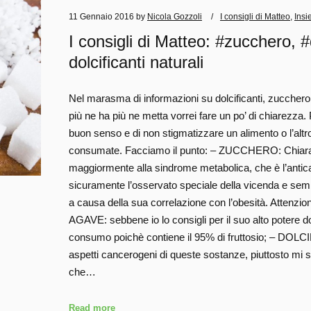
11 Gennaio 2016
by
Nicola Gozzoli
I consigli di Matteo
,
Insi
I consigli di Matteo: #zucchero, #do
dolcificanti naturali
Nel marasma di informazioni su dolcificanti, zucchero,
più ne ha più ne metta vorrei fare un po’ di chiarezza. 
buon senso e di non stigmatizzare un alimento o l’alt
consumate. Facciamo il punto: – ZUCCHERO: Chiara
maggiormente alla sindrome metabolica, che è l’ant
sicuramente l’osservato speciale della vicenda e sem
a causa della sua correlazione con l’obesità. Attenzion
AGAVE: sebbene io lo consigli per il suo alto potere 
consumo poichè contiene il 95% di fruttosio; – DOLC
aspetti cancerogeni di queste sostanze, piuttosto mi 
che…
Read more