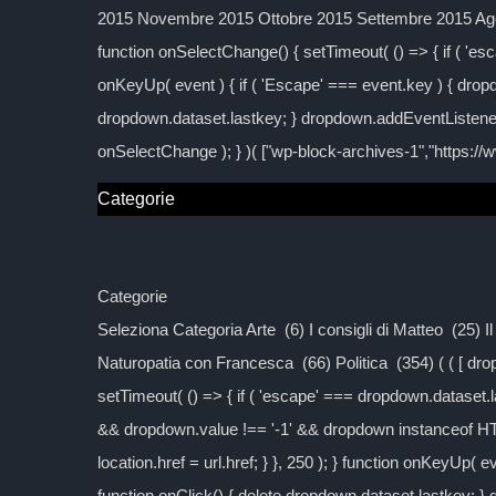
2015 Novembre 2015 Ottobre 2015 Settembre 2015 Agos
function onSelectChange() { setTimeout( () => { if ( 'esc
onKeyUp( event ) { if ( 'Escape' === event.key ) { dropd
dropdown.dataset.lastkey; } dropdown.addEventListener
onSelectChange ); } )( ["wp-block-archives-1","https:/
Categorie
Categorie
Seleziona Categoria Arte (6) I consigli di Matteo (25) 
Naturopatia con Francesca (66) Politica (354) ( ( [ d
setTimeout( () => { if ( 'escape' === dropdown.dataset.las
&& dropdown.value !== '-1' && dropdown instanceof H
location.href = url.href; } }, 250 ); } function onKeyUp( 
function onClick() { delete dropdown.dataset.lastkey; 