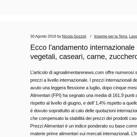
30 Agosto 2016
by
Nicola Gozzoli
Insieme per la Terra
,
Lavo
Ecco l’andamento internazionale d
vegetali, caseari, carne, zuccher
L’articolo di agroalimentarenews.com offre numerosi 
prezzi a livello internazionale. I prezzi internazionali 
avuto una leggera flessione a luglio, dopo cinque mesi
Alimentari (FPI) ha segnato una media di 161.9 punti a
rispetto al livello di giugno, e dell’ 1,4% rispetto a quel
è dovuto soprattutto al calo delle quotazioni internazion
che compensato la stabilità dei prezzi dei prodotti cas
Prezzi Alimentari è un indice ponderato su base comme
materie prime alimentari sui mercati internazionali. L’