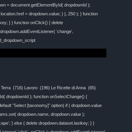
down = document.getElementById( dropdownId );
location.href = dropdown.value; } }, 250 ); } function
y; } } function onClick() { delete
; dropdown.addEventListener( 'change',
ild_dropdown_script
la Terra (716) Lavoro (196) Le Ricette di Anna (65)
d( dropdownId ); function onSelectChange() {
 default "Select [taxonomy]" option) if ( dropdown.value
rams.set( dropdown.name, dropdown.value );
cape'; } else { delete dropdown.dataset.lastkey; } }
stener( 'click', onClick ); dropdown.addEventListener(