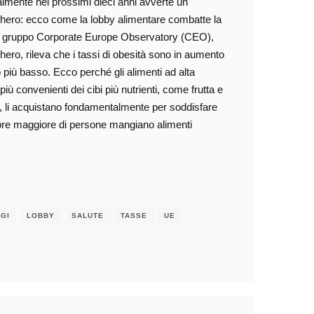
lmente nei prossimi dieci anni avverte un
chero: ecco come la lobby alimentare combatte la
dal gruppo Corporate Europe Observatory (CEO),
hero, rileva che i tassi di obesità sono in aumento
 più basso. Ecco perché gli alimenti ad alta
iù convenienti dei cibi più nutrienti, come frutta e
i, li acquistano fondamentalmente per soddisfare
pre maggiore di persone mangiano alimenti
GI
LOBBY
SALUTE
TASSE
UE