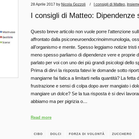
28 Aprile 2017
by
Nicola Gozzoli
I consigli di Matteo
,
Insieme
I consigli di Matteo: Dipendenze 
Questo breve articolo non vuole porre l’attenzione su
affrontato dalla psiconeuroendocrinoimmunologia, ossia
all’organismo e mente. Spesso leggiamo notizie tristi 
meno spesso parliamo di dipendenze vere e proprie da
parlato per voi con uno dei più grandi psicologi dell
Prima di dirvi la risposta fatevi le domande sotto ripor
mangiarne fai fatica a limitarti nella quantità? La fett
frustrazione e sensi di colpa dopo aver mangiato i dolc
mangiare un dolce? Se la tua risposta è si devi lavorar
abbiamo ma per pigrizia o…
Read more
CIBO
DOLCI
FORZA DI VOLONTÀ
ZUCCHERO