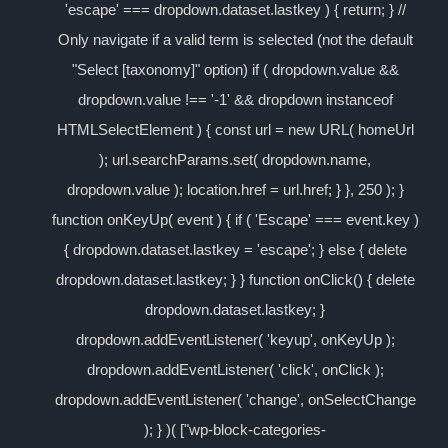
'escape' === dropdown.dataset.lastkey ) { return; } //
Only navigate if a valid term is selected (not the default
"Select [taxonomy]" option) if ( dropdown.value &&
dropdown.value !== '-1' && dropdown instanceof
HTMLSelectElement ) { const url = new URL( homeUrl
); url.searchParams.set( dropdown.name,
dropdown.value ); location.href = url.href; } }, 250 ); }
function onKeyUp( event ) { if ( 'Escape' === event.key )
{ dropdown.dataset.lastkey = 'escape'; } else { delete
dropdown.dataset.lastkey; } } function onClick() { delete
dropdown.dataset.lastkey; }
dropdown.addEventListener( 'keyup', onKeyUp );
dropdown.addEventListener( 'click', onClick );
dropdown.addEventListener( 'change', onSelectChange
); } )( ["wp-block-categories-