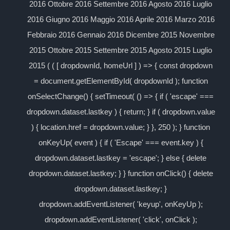
2016 Ottobre 2016 Settembre 2016 Agosto 2016 Luglio
2016 Giugno 2016 Maggio 2016 Aprile 2016 Marzo 2016
Febbraio 2016 Gennaio 2016 Dicembre 2015 Novembre
2015 Ottobre 2015 Settembre 2015 Agosto 2015 Luglio
2015 ( ( [ dropdownId, homeUrl ] ) => { const dropdown
= document.getElementById( dropdownId ); function
onSelectChange() { setTimeout( () => { if ( 'escape' ===
dropdown.dataset.lastkey ) { return; } if ( dropdown.value
) { location.href = dropdown.value; } }, 250 ); } function
onKeyUp( event ) { if ( 'Escape' === event.key ) {
dropdown.dataset.lastkey = 'escape'; } else { delete
dropdown.dataset.lastkey; } } function onClick() { delete
dropdown.dataset.lastkey; }
dropdown.addEventListener( 'keyup', onKeyUp );
dropdown.addEventListener( 'click', onClick );