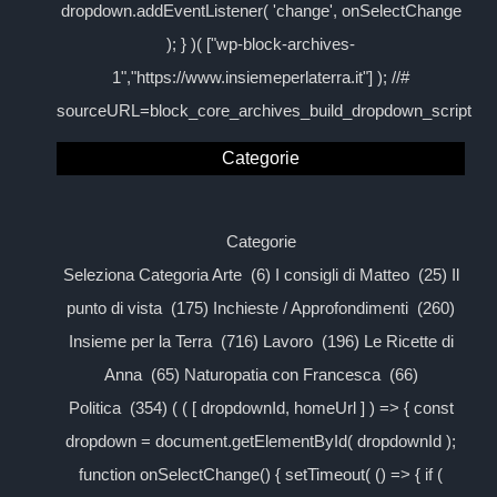
dropdown.addEventListener( 'change', onSelectChange
); } )( ["wp-block-archives-
1","https://www.insiemeperlaterra.it"] ); //#
sourceURL=block_core_archives_build_dropdown_script
Categorie
Categorie
Seleziona Categoria Arte (6) I consigli di Matteo (25) Il
punto di vista (175) Inchieste / Approfondimenti (260)
Insieme per la Terra (716) Lavoro (196) Le Ricette di
Anna (65) Naturopatia con Francesca (66)
Politica (354) ( ( [ dropdownId, homeUrl ] ) => { const
dropdown = document.getElementById( dropdownId );
function onSelectChange() { setTimeout( () => { if (