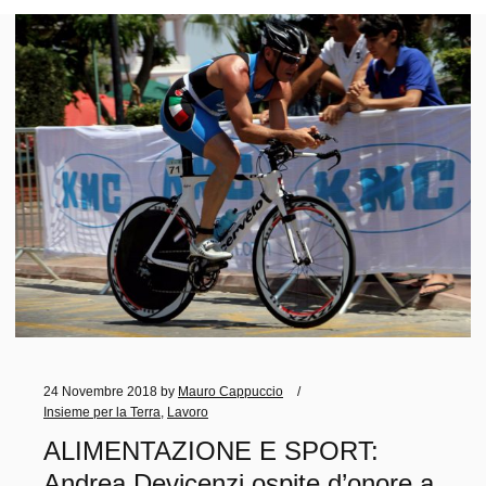
24 Novembre 2018
by
Mauro Cappuccio
Insieme per la Terra
,
Lavoro
ALIMENTAZIONE E SPORT:
Andrea Devicenzi ospite d’onore a