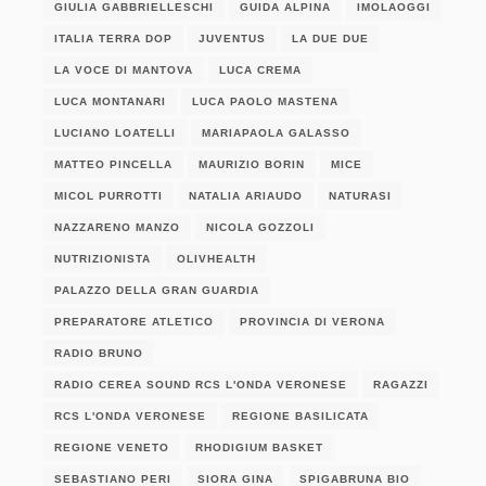
GIULIA GABBRIELLESCHI
GUIDA ALPINA
IMOLAOGGI
ITALIA TERRA DOP
JUVENTUS
LA DUE DUE
LA VOCE DI MANTOVA
LUCA CREMA
LUCA MONTANARI
LUCA PAOLO MASTENA
LUCIANO LOATELLI
MARIAPAOLA GALASSO
MATTEO PINCELLA
MAURIZIO BORIN
MICE
MICOL PURROTTI
NATALIA ARIAUDO
NATURASI
NAZZARENO MANZO
NICOLA GOZZOLI
NUTRIZIONISTA
OLIVHEALTH
PALAZZO DELLA GRAN GUARDIA
PREPARATORE ATLETICO
PROVINCIA DI VERONA
RADIO BRUNO
RADIO CEREA SOUND RCS L'ONDA VERONESE
RAGAZZI
RCS L'ONDA VERONESE
REGIONE BASILICATA
REGIONE VENETO
RHODIGIUM BASKET
SEBASTIANO PERI
SIORA GINA
SPIGABRUNA BIO