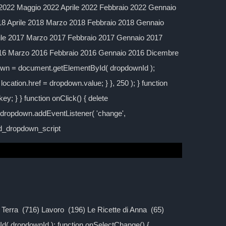
2022 Maggio 2022 Aprile 2022 Febbraio 2022 Gennaio
 Aprile 2018 Marzo 2018 Febbraio 2018 Gennaio
ile 2017 Marzo 2017 Febbraio 2017 Gennaio 2017
016 Marzo 2016 Febbraio 2016 Gennaio 2016 Dicembre
down = document.getElementById( dropdownId );
location.href = dropdown.value; } }, 250 ); } function
y; } } function onClick() { delete
; dropdown.addEventListener( 'change',
ild_dropdown_script
la Terra (716) Lavoro (196) Le Ricette di Anna (65)
d( dropdownId ); function onSelectChange() {