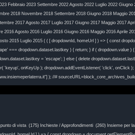
023 Febbraio 2023 Settembre 2022 Agosto 2022 Luglio 2022 Giugno 
mbre 2018 Novembre 2018 Settembre 2018 Giugno 2018 Maggio 2018
embre 2017 Agosto 2017 Luglio 2017 Giugno 2017 Maggio 2017 Apr
 2016 Agosto 2016 Luglio 2016 Giugno 2016 Maggio 2016 Aprile 2
to 2015 Luglio 2015 ( ( [ dropdownId, homeUrl ] ) => { const drop
ape' === dropdown.dataset.lastkey ) { return; } if ( dropdown.value ) { 
own.dataset.lastkey = 'escape'; } else { delete dropdown.dataset.lastke
( 'keyup', onKeyUp ); dropdown.addEventListener( 'click', onClick )
/www.insiemeperlaterra.it"] ); //# sourceURL=block_core_archives_bu
Il punto di vista (175) Inchieste / Approfondimenti (260) Insieme per 
ropdownId, homeUrl ] ) => { const dropdown = document.getElementByI