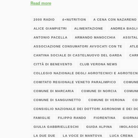
Read more
2000 RADIO
4+NUTRITION
A CENA CON NAZARENO
ALICE GIAMPIETRI
ALIMENTAZIONE
ANDREA BAGL
ANTONIO PACELLA
ARMANDO MANOCCHIA
ASSITA
ASSOCIAZIONE CONSUMATORI AVVOCATI CON TE
ATL
CANTINA SOCIALE DI CASTELNUOVO DEL GARDA
CAR
CITTÀ DI BENEVENTO
CLUB VERONA NEWS
COLLEGIO NAZIONALE DEGLI AGROTECNICI E AGROTECNI
COMITATO REGIONALE VENETO PARALIMPICO
COMUNE
COMUNE DI MARCARIA
COMUNE DI NORCIA
COMUNE
COMUNE DI SANGUINETTO
COMUNE DI VERONA
CO
CONSIGLIO NAZIONALE DEI DOTTORI AGRONOMI E DEI D
FAMIGLIE
FILIPPO RANDO
FIORENTINA
GIORNA
GIULIA GABBRIELLESCHI
GUIDA ALPINA
IMOLAOG
LA DUE DUE
LA VOCE DI MANTOVA
LUCA CREMA