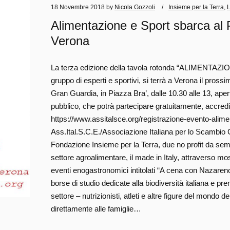
18 Novembre 2018
by
Nicola Gozzoli
Insieme per la Terra
,
Alimentazione e Sport sbarca al 
Verona
La terza edizione della tavola rotonda “ALIMENTAZI
gruppo di esperti e sportivi, si terrà a Verona il pros
Gran Guardia, in Piazza Bra’, dalle 10.30 alle 13, aper
pubblico, che potrà partecipare gratuitamente, accred
https://www.assitalsce.org/registrazione-evento-alime
Ass.Ital.S.C.E./Associazione Italiana per lo Scambio C
Fondazione Insieme per la Terra, due no profit da semp
settore agroalimentare, il made in Italy, attraverso m
eventi enogastronomici intitolati “A cena con Nazareno” 
borse di studio dedicate alla biodiversità italiana e pre
settore – nutrizionisti, atleti e altre figure del mondo d
direttamente alle famiglie…