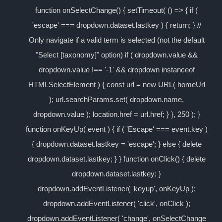
function onSelectChange() { setTimeout( () => { if (
'escape' === dropdown.dataset.lastkey ) { return; } //
Only navigate if a valid term is selected (not the default
"Select [taxonomy]" option) if ( dropdown.value &&
dropdown.value !== '-1' && dropdown instanceof
HTMLSelectElement ) { const url = new URL( homeUrl
); url.searchParams.set( dropdown.name,
dropdown.value ); location.href = url.href; } }, 250 ); }
function onKeyUp( event ) { if ( 'Escape' === event.key )
{ dropdown.dataset.lastkey = 'escape'; } else { delete
dropdown.dataset.lastkey; } } function onClick() { delete
dropdown.dataset.lastkey; }
dropdown.addEventListener( 'keyup', onKeyUp );
dropdown.addEventListener( 'click', onClick );
dropdown.addEventListener( 'change', onSelectChange