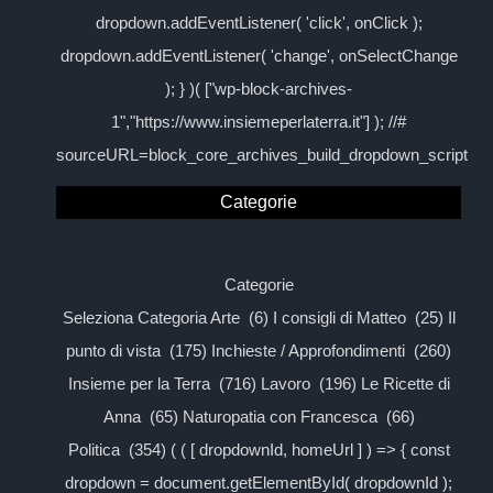
dropdown.addEventListener( 'click', onClick );
dropdown.addEventListener( 'change', onSelectChange
); } )( ["wp-block-archives-
1","https://www.insiemeperlaterra.it"] ); //#
sourceURL=block_core_archives_build_dropdown_script
Categorie
Categorie
Seleziona Categoria Arte (6) I consigli di Matteo (25) Il
punto di vista (175) Inchieste / Approfondimenti (260)
Insieme per la Terra (716) Lavoro (196) Le Ricette di
Anna (65) Naturopatia con Francesca (66)
Politica (354) ( ( [ dropdownId, homeUrl ] ) => { const
dropdown = document.getElementById( dropdownId );