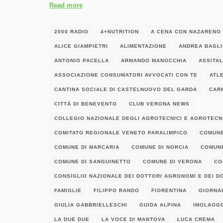
Read more
2000 RADIO
4+NUTRITION
A CENA CON NAZARENO
ALICE GIAMPIETRI
ALIMENTAZIONE
ANDREA BAGL
ANTONIO PACELLA
ARMANDO MANOCCHIA
ASSITA
ASSOCIAZIONE CONSUMATORI AVVOCATI CON TE
ATL
CANTINA SOCIALE DI CASTELNUOVO DEL GARDA
CAR
CITTÀ DI BENEVENTO
CLUB VERONA NEWS
COLLEGIO NAZIONALE DEGLI AGROTECNICI E AGROTECNI
COMITATO REGIONALE VENETO PARALIMPICO
COMUNE
COMUNE DI MARCARIA
COMUNE DI NORCIA
COMUNE
COMUNE DI SANGUINETTO
COMUNE DI VERONA
CO
CONSIGLIO NAZIONALE DEI DOTTORI AGRONOMI E DEI D
FAMIGLIE
FILIPPO RANDO
FIORENTINA
GIORNA
GIULIA GABBRIELLESCHI
GUIDA ALPINA
IMOLAOG
LA DUE DUE
LA VOCE DI MANTOVA
LUCA CREMA