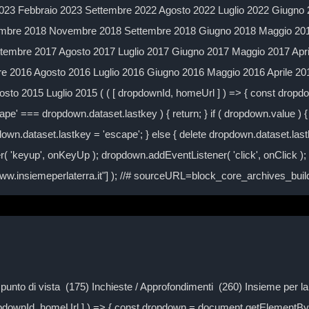
023 Febbraio 2023 Settembre 2022 Agosto 2022 Luglio 2022 Giugno 
mbre 2018 Novembre 2018 Settembre 2018 Giugno 2018 Maggio 2018
embre 2017 Agosto 2017 Luglio 2017 Giugno 2017 Maggio 2017 Apr
 2016 Agosto 2016 Luglio 2016 Giugno 2016 Maggio 2016 Aprile 2
to 2015 Luglio 2015 ( ( [ dropdownId, homeUrl ] ) => { const drop
ape' === dropdown.dataset.lastkey ) { return; } if ( dropdown.value ) { 
own.dataset.lastkey = 'escape'; } else { delete dropdown.dataset.lastke
( 'keyup', onKeyUp ); dropdown.addEventListener( 'click', onClick )
/www.insiemeperlaterra.it"] ); //# sourceURL=block_core_archives_bu
Il punto di vista (175) Inchieste / Approfondimenti (260) Insieme per 
ropdownId, homeUrl ] ) => { const dropdown = document.getElementByI