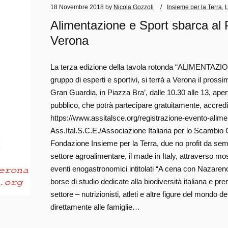
18 Novembre 2018
by
Nicola Gozzoli
Insieme per la Terra
,
Alimentazione e Sport sbarca al 
Verona
La terza edizione della tavola rotonda “ALIMENTAZI
gruppo di esperti e sportivi, si terrà a Verona il pros
Gran Guardia, in Piazza Bra’, dalle 10.30 alle 13, aper
pubblico, che potrà partecipare gratuitamente, accred
https://www.assitalsce.org/registrazione-evento-alime
Ass.Ital.S.C.E./Associazione Italiana per lo Scambio C
Fondazione Insieme per la Terra, due no profit da semp
settore agroalimentare, il made in Italy, attraverso m
eventi enogastronomici intitolati “A cena con Nazareno” 
borse di studio dedicate alla biodiversità italiana e pre
settore – nutrizionisti, atleti e altre figure del mondo d
direttamente alle famiglie…