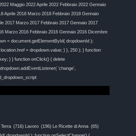
2022 Maggio 2022 Aprile 2022 Febbraio 2022 Gennaio
 Aprile 2018 Marzo 2018 Febbraio 2018 Gennaio
ile 2017 Marzo 2017 Febbraio 2017 Gennaio 2017
016 Marzo 2016 Febbraio 2016 Gennaio 2016 Dicembre
down = document.getElementById( dropdownId );
location.href = dropdown.value; } }, 250 ); } function
y; } } function onClick() { delete
; dropdown.addEventListener( 'change',
ild_dropdown_script
la Terra (716) Lavoro (196) Le Ricette di Anna (65)
d( dropdownId ); function onSelectChange() {