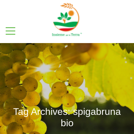
Tag Archives:
spigabruna
bio