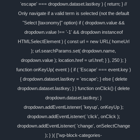
'escape' === dropdown.dataset.lastkey ) { return; } //
Only navigate if a valid term is selected (not the default
"Select [taxonomy]" option) if ( dropdown.value &&
dropdown.value !== '-1' && dropdown instanceof
HTMLSelectElement ) { const url = new URL( homeUrl
); url.searchParams.set( dropdown.name,
dropdown.value ); location.href = url.href; } }, 250 ); }
function onKeyUp( event ) { if ( 'Escape' === event.key )
{ dropdown.dataset.lastkey = 'escape'; } else { delete
dropdown.dataset.lastkey; } } function onClick() { delete
dropdown.dataset.lastkey; }
dropdown.addEventListener( 'keyup', onKeyUp );
dropdown.addEventListener( 'click', onClick );
dropdown.addEventListener( 'change', onSelectChange
); } )( ["wp-block-categories-