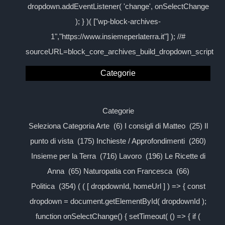
dropdown.addEventListener( 'change', onSelectChange
); } )( ["wp-block-archives-
1","https://www.insiemeperlaterra.it"] ); //#
sourceURL=block_core_archives_build_dropdown_script
Categorie
Categorie
Seleziona Categoria Arte (6) I consigli di Matteo (25) Il
punto di vista (175) Inchieste / Approfondimenti (260)
Insieme per la Terra (716) Lavoro (196) Le Ricette di
Anna (65) Naturopatia con Francesca (66)
Politica (354) ( ( [ dropdownId, homeUrl ] ) => { const
dropdown = document.getElementById( dropdownId );
function onSelectChange() { setTimeout( () => { if (