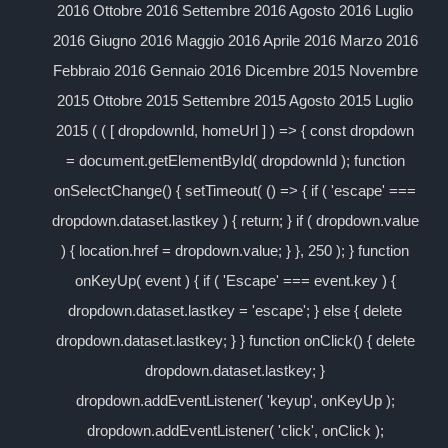
2016 Ottobre 2016 Settembre 2016 Agosto 2016 Luglio
2016 Giugno 2016 Maggio 2016 Aprile 2016 Marzo 2016
Febbraio 2016 Gennaio 2016 Dicembre 2015 Novembre
2015 Ottobre 2015 Settembre 2015 Agosto 2015 Luglio
2015 ( ( [ dropdownId, homeUrl ] ) => { const dropdown
= document.getElementById( dropdownId ); function
onSelectChange() { setTimeout( () => { if ( 'escape' ===
dropdown.dataset.lastkey ) { return; } if ( dropdown.value
) { location.href = dropdown.value; } }, 250 ); } function
onKeyUp( event ) { if ( 'Escape' === event.key ) {
dropdown.dataset.lastkey = 'escape'; } else { delete
dropdown.dataset.lastkey; } } function onClick() { delete
dropdown.dataset.lastkey; }
dropdown.addEventListener( 'keyup', onKeyUp );
dropdown.addEventListener( 'click', onClick );