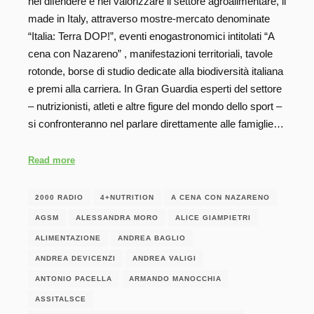
nel difendere e nel valorizzare il settore agroalimentare, il
made in Italy, attraverso mostre-mercato denominate
“Italia: Terra DOP!”, eventi enogastronomici intitolati “A
cena con Nazareno” , manifestazioni territoriali, tavole
rotonde, borse di studio dedicate alla biodiversità italiana
e premi alla carriera. In Gran Guardia esperti del settore
– nutrizionisti, atleti e altre figure del mondo dello sport –
si confronteranno nel parlare direttamente alle famiglie…
Read more
2000 RADIO
4+NUTRITION
A CENA CON NAZARENO
AGSM
ALESSANDRA MORO
ALICE GIAMPIETRI
ALIMENTAZIONE
ANDREA BAGLIO
ANDREA DEVICENZI
ANDREA VALIGI
ANTONIO PACELLA
ARMANDO MANOCCHIA
ASSITALSCE