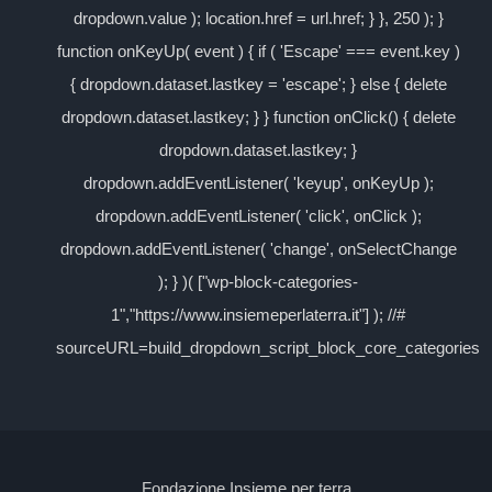
dropdown.value ); location.href = url.href; } }, 250 ); }
function onKeyUp( event ) { if ( 'Escape' === event.key )
{ dropdown.dataset.lastkey = 'escape'; } else { delete
dropdown.dataset.lastkey; } } function onClick() { delete
dropdown.dataset.lastkey; }
dropdown.addEventListener( 'keyup', onKeyUp );
dropdown.addEventListener( 'click', onClick );
dropdown.addEventListener( 'change', onSelectChange
); } )( ["wp-block-categories-
1","https://www.insiemeperlaterra.it"] ); //#
sourceURL=build_dropdown_script_block_core_categories
Fondazione Insieme per terra