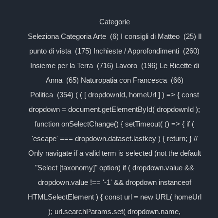
Categorie
Seleziona Categoria Arte (6) I consigli di Matteo (25) Il
punto di vista (175) Inchieste / Approfondimenti (260)
Insieme per la Terra (716) Lavoro (196) Le Ricette di
Anna (65) Naturopatia con Francesca (66)
Politica (354) ( ( [ dropdownId, homeUrl ] ) => { const
dropdown = document.getElementById( dropdownId );
function onSelectChange() { setTimeout( () => { if (
'escape' === dropdown.dataset.lastkey ) { return; } //
Only navigate if a valid term is selected (not the default
"Select [taxonomy]" option) if ( dropdown.value &&
dropdown.value !== '-1' && dropdown instanceof
HTMLSelectElement ) { const url = new URL( homeUrl
); url.searchParams.set( dropdown.name,