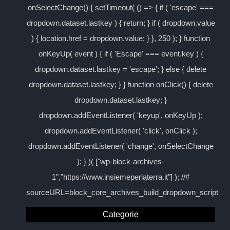
onSelectChange() { setTimeout( () => { if ( 'escape' ===
dropdown.dataset.lastkey ) { return; } if ( dropdown.value
) { location.href = dropdown.value; } }, 250 ); } function
onKeyUp( event ) { if ( 'Escape' === event.key ) {
dropdown.dataset.lastkey = 'escape'; } else { delete
dropdown.dataset.lastkey; } } function onClick() { delete
dropdown.dataset.lastkey; }
dropdown.addEventListener( 'keyup', onKeyUp );
dropdown.addEventListener( 'click', onClick );
dropdown.addEventListener( 'change', onSelectChange
); } )( ["wp-block-archives-
1","https://www.insiemeperlaterra.it"] ); //#
sourceURL=block_core_archives_build_dropdown_script
Categorie