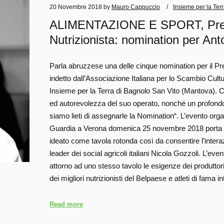
20 Novembre 2018
by
Mauro Cappuccio
Insieme per la Ter
ALIMENTAZIONE E SPORT, Premio
Nutrizionista: nomination per Ant
Parla abruzzese una delle cinque nomination per il Pre
indetto dall’Associazione Italiana per lo Scambio Cult
Insieme per la Terra di Bagnolo San Vito (Mantova). Con
ed autorevolezza del suo operato, nonché un profondo
siamo lieti di assegnarle la Nomination“. L’evento orga
Guardia a Verona domenica 25 novembre 2018 porta il
ideato come tavola rotonda così da consentire l’interaz
leader dei social agricoli italiani Nicola Gozzoli. L’even
attorno ad uno stesso tavolo le esigenze dei produttori ag
dei migliori nutrizionisti del Belpaese e atleti di fama
Read more