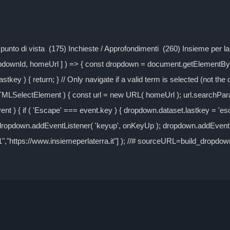
Il punto di vista (175) Inchieste / Approfondimenti (260) Insieme per 
ropdownId, homeUrl ] ) => { const dropdown = document.getElementByI
tkey ) { return; } // Only navigate if a valid term is selected (not the
TMLSelectElement ) { const url = new URL( homeUrl ); url.searchPa
event ) { if ( 'Escape' === event.key ) { dropdown.dataset.lastkey = 'es
} dropdown.addEventListener( 'keyup', onKeyUp ); dropdown.addEventLi
-1","https://www.insiemeperlaterra.it"] ); //# sourceURL=build_dropd