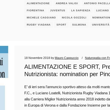
ALIMENTAZIONE
ANDREA VALIGI
ANTONIO PACELL
FIORENTINA
JUVENTUS
LA SAPIENZA
LUCIANO 
MICHELE CAGGIANO
NICOLA GOZZOLI
NOMINATIO
RUGBY VIADANA
SPORT
SULMONA
UNIVERSITÀ
18 Novembre 2018
by
Mauro Cappuccio
Naturopatia con F
ALIMENTAZIONE E SPORT, Premio
Nutrizionista: nomination per Pinc
E’ di ieri sera l’annuncio sportivo atteso da molti man
F.C., e Luciano Loatelli, Nutrizionista Rugby Viadana 
alla Carriera Miglior Nutrizionista anno 2018 indetto d
in Europa di Verona e dalla Fondazione Insieme per la