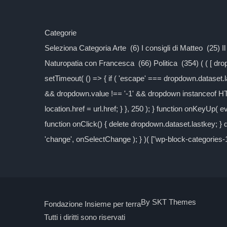
Categorie
Seleziona Categoria Arte (6) I consigli di Matteo (25) 
Naturopatia con Francesca (66) Politica (354) ( ( [ d
setTimeout( () => { if ( 'escape' === dropdown.dataset.las
&& dropdown.value !== '-1' && dropdown instanceof H
location.href = url.href; } }, 250 ); } function onKeyUp( 
function onClick() { delete dropdown.dataset.lastkey; 
'change', onSelectChange ); } )( ["wp-block-categories
By SKT Themes
Fondazione Insieme per terra
Tutti i diritti sono riservati