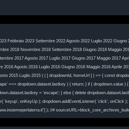
023 Febbraio 2023 Settembre 2022 Agosto 2022 Luglio 2022 Giugno 
mbre 2018 Novembre 2018 Settembre 2018 Giugno 2018 Maggio 2018
embre 2017 Agosto 2017 Luglio 2017 Giugno 2017 Maggio 2017 Apr
 2016 Agosto 2016 Luglio 2016 Giugno 2016 Maggio 2016 Aprile 2
to 2015 Luglio 2015 ( ( [ dropdownId, homeUrl ] ) => { const drop
ape' === dropdown.dataset.lastkey ) { return; } if ( dropdown.value ) { 
own.dataset.lastkey = 'escape'; } else { delete dropdown.dataset.lastke
( 'keyup', onKeyUp ); dropdown.addEventListener( 'click', onClick )
/www.insiemeperlaterra.it"] ); //# sourceURL=block_core_archives_bu