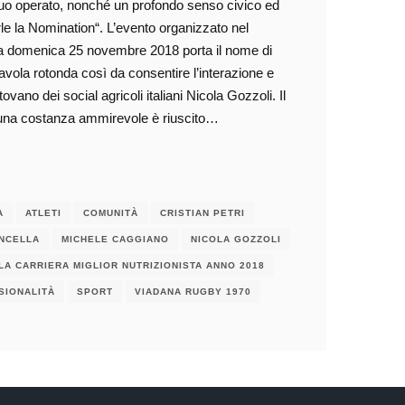
l suo operato, nonché un profondo senso civico ed
le la Nomination“. L’evento organizzato nel
ona domenica 25 novembre 2018 porta il nome di
vola rotonda così da consentire l’interazione e
ovano dei social agricoli italiani Nicola Gozzoli. Il
d una costanza ammirevole è riuscito…
A
ATLETI
COMUNITÀ
CRISTIAN PETRI
INCELLA
MICHELE CAGGIANO
NICOLA GOZZOLI
LA CARRIERA MIGLIOR NUTRIZIONISTA ANNO 2018
SIONALITÀ
SPORT
VIADANA RUGBY 1970