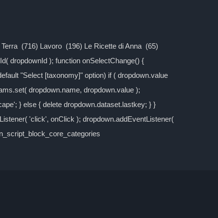
la Terra (716) Lavoro (196) Le Ricette di Anna (65)
d( dropdownId ); function onSelectChange() {
 default "Select [taxonomy]" option) if ( dropdown.value
rams.set( dropdown.name, dropdown.value );
cape'; } else { delete dropdown.dataset.lastkey; } }
stener( 'click', onClick ); dropdown.addEventListener(
own_script_block_core_categories