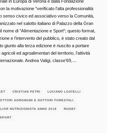
urale in Europa di Verona e dalla Fondazione
 la motivazione “verificato l’alta professionalità
o senso civico ed associativo verso la Comunità,
nizzato nel salotto italiano di Palazzo della Gran
 nome di “Alimentazione e Sport“; questo format,
ione e l’intervento del pubblico, è stato creato dal
to giunto alla terza edizione è riuscito a portare
ricoli ed agroalimentari del territorio, l’attività
 internazionale. Andrea Valigi, classe’69,…
KET
CRISTIAN PETRI
LUCIANO LOATELLI
DOTTORI AGRONOMI E DOTTORI FORESTALI
LIOR NUTRIZIONISTA ANNO 2018
RUGBY
SPORT