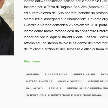
indetto dall’Associazione Italiana per lo Scambio Cult
Insieme per la Terra di Bagnolo San Vito (Mantova). Con
ed autorevolezza del Suo operato, nonché un profond
siamo lieti di assegnarLe la Nomination”. L’evento orga
Guardia a Verona domenica 25 novembre 2018 porta il
ideato come tavola rotonda così da consentire l’interaz
leader dei social agricoli italiani Nicola Gozzoli. L’even
attorno ad uno stesso tavolo le esigenze dei produttori ag
dei migliori nutrizionisti del Belpaese e atleti di fama
Read more
AGRARIA
ALIMENTAZIONE
ANDREA VALIGI
BAS
MATTEO PINCELLA
NICOLA GOZZOLI
ORDINE DEI 
PALLAVOLO
PERUGIA
PREMIO ALLA CARRIERA MIG
SCIENZE DELL’ALIMENTAZIONE E NUTRIZIONE UMANA