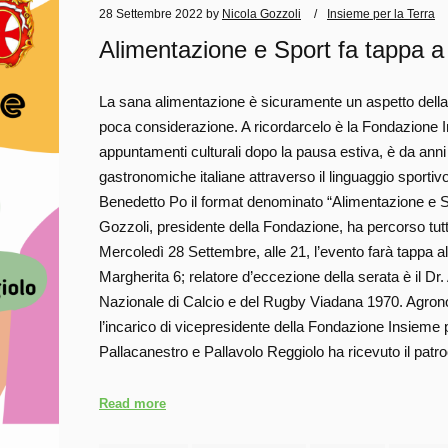
28 Settembre 2022
by
Nicola Gozzoli
Insieme per la Terra
Alimentazione e Sport fa tappa a
La sana alimentazione è sicuramente un aspetto della 
poca considerazione. A ricordarcelo è la Fondazione I
appuntamenti culturali dopo la pausa estiva, è da an
gastronomiche italiane attraverso il linguaggio sporti
Benedetto Po il format denominato “Alimentazione e S
Gozzoli, presidente della Fondazione, ha percorso tutt
Mercoledì 28 Settembre, alle 21, l’evento farà tappa al
Margherita 6; relatore d’eccezione della serata è il Dr. 
Nazionale di Calcio e del Rugby Viadana 1970. Agronom
l’incarico di vicepresidente della Fondazione Insieme 
Pallacanestro e Pallavolo Reggiolo ha ricevuto il pa
Read more