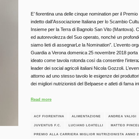
E’ fiorentina una delle cinque nomination per il Premio
indetto dall’Associazione Italiana per lo Scambio Cult
Insieme per la Terra di Bagnolo San Vito (Mantova). Con
ed autorevolezza del Suo operato, nonché un profond
siamo lieti di assegnarLe la Nomination”. L’evento orga
Guardia a Verona domenica 25 novembre 2018 porta il
ideato come tavola rotonda così da consentire l’interaz
leader dei social agricoli italiani Nicola Gozzoli. L’even
attorno ad uno stesso tavolo le esigenze dei produttori ag
dei migliori nutrizionisti del Belpaese e atleti di fama 
Read more
ACF FIORENTINA
ALIMENTAZIONE
ANDREA VALIGI
JUVENTUS F.C.
LUCIANO LOATELLI
MATTEO PINCE
PREMIO ALLA CARRIERA MIGLIOR NUTRIZIONISTA ANNO 