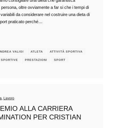
biamo consigliare una dieta che garantisca
persona, oltre ovviamente a far si che i tempi di
 variabili da considerare nel costruire una dieta di
 sport praticato perché…
NDREA VALIGI
ATLETA
ATTIVITÀ SPORTIVA
 SPORTIVE
PRESTAZIONI
SPORT
ra
,
Lavoro
REMIO ALLA CARRIERA
MINATION PER CRISTIAN