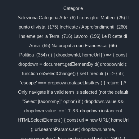
Categorie
Seleziona Categoria Arte (6) I consigli di Matteo (25) Il
punto di vista (175) Inchieste / Approfondimenti (260)
Insieme per la Terra (716) Lavoro (196) Le Ricette di
Anna (65) Naturopatia con Francesca (66)
Politica (354) ( ( [ dropdownId, homeUrl ] ) => { const
dropdown = document.getElementById( dropdownId );
function onSelectChange() { setTimeout( () => { if (
'escape' === dropdown.dataset.lastkey ) { return; } //
Only navigate if a valid term is selected (not the default
"Select [taxonomy]" option) if ( dropdown.value &&
dropdown.value !== '-1' && dropdown instanceof
HTMLSelectElement ) { const url = new URL( homeUrl
); url.searchParams.set( dropdown.name,
dropdown.value ); location.href = url.href; } }, 250 ); }