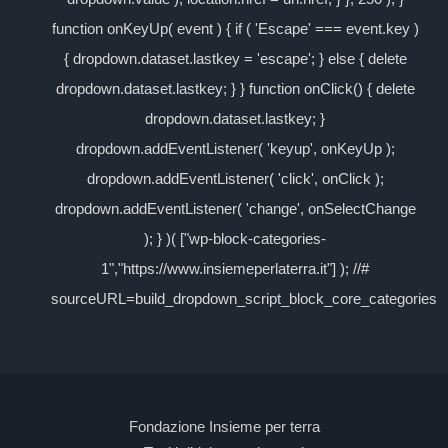
function onKeyUp( event ) { if ( 'Escape' === event.key )
{ dropdown.dataset.lastkey = 'escape'; } else { delete
dropdown.dataset.lastkey; } } function onClick() { delete
dropdown.dataset.lastkey; }
dropdown.addEventListener( 'keyup', onKeyUp );
dropdown.addEventListener( 'click', onClick );
dropdown.addEventListener( 'change', onSelectChange
); } )( ["wp-block-categories-
1","https://www.insiemeperlaterra.it"] ); //#
sourceURL=build_dropdown_script_block_core_categories
Fondazione Insieme per terra