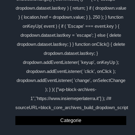
dropdown.dataset.lastkey ) { return; } if ( dropdown.value
) { location.href = dropdown.value; } }, 250 ); } function
onKeyUp( event ) { if ( 'Escape' === event.key ) {
dropdown.dataset.lastkey = 'escape'; } else { delete
dropdown.dataset.lastkey; } } function onClick() { delete
dropdown.dataset.lastkey; }
dropdown.addEventListener( 'keyup', onKeyUp );
dropdown.addEventListener( 'click', onClick );
dropdown.addEventListener( 'change', onSelectChange
); } )( ["wp-block-archives-
1","https://www.insiemeperlaterra.it"] ); //#
sourceURL=block_core_archives_build_dropdown_script
Categorie