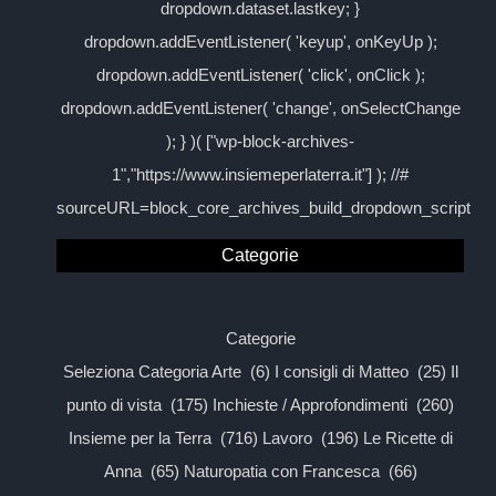
dropdown.dataset.lastkey; }
dropdown.addEventListener( 'keyup', onKeyUp );
dropdown.addEventListener( 'click', onClick );
dropdown.addEventListener( 'change', onSelectChange
); } )( ["wp-block-archives-
1","https://www.insiemeperlaterra.it"] ); //#
sourceURL=block_core_archives_build_dropdown_script
Categorie
Categorie
Seleziona Categoria Arte (6) I consigli di Matteo (25) Il
punto di vista (175) Inchieste / Approfondimenti (260)
Insieme per la Terra (716) Lavoro (196) Le Ricette di
Anna (65) Naturopatia con Francesca (66)