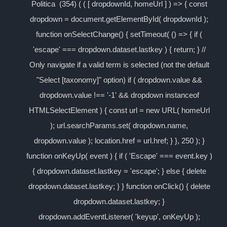
Politica (354) ( ( [ dropdownId, homeUrl ] ) => { const
dropdown = document.getElementById( dropdownId );
function onSelectChange() { setTimeout( () => { if (
'escape' === dropdown.dataset.lastkey ) { return; } //
Only navigate if a valid term is selected (not the default
"Select [taxonomy]" option) if ( dropdown.value &&
dropdown.value !== '-1' && dropdown instanceof
HTMLSelectElement ) { const url = new URL( homeUrl
); url.searchParams.set( dropdown.name,
dropdown.value ); location.href = url.href; } }, 250 ); }
function onKeyUp( event ) { if ( 'Escape' === event.key )
{ dropdown.dataset.lastkey = 'escape'; } else { delete
dropdown.dataset.lastkey; } } function onClick() { delete
dropdown.dataset.lastkey; }
dropdown.addEventListener( 'keyup', onKeyUp );