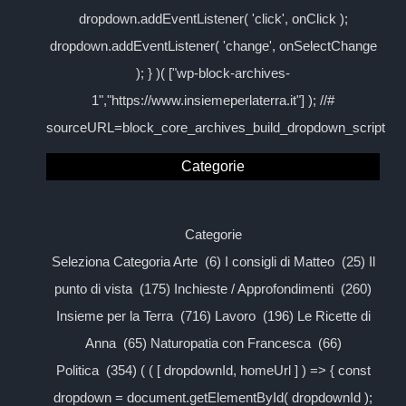
dropdown.addEventListener( 'click', onClick );
dropdown.addEventListener( 'change', onSelectChange
); } )( ["wp-block-archives-
1","https://www.insiemeperlaterra.it"] ); //#
sourceURL=block_core_archives_build_dropdown_script
Categorie
Categorie
Seleziona Categoria Arte (6) I consigli di Matteo (25) Il
punto di vista (175) Inchieste / Approfondimenti (260)
Insieme per la Terra (716) Lavoro (196) Le Ricette di
Anna (65) Naturopatia con Francesca (66)
Politica (354) ( ( [ dropdownId, homeUrl ] ) => { const
dropdown = document.getElementById( dropdownId );