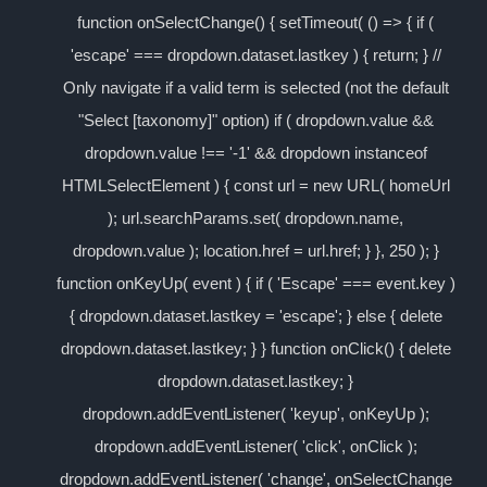
function onSelectChange() { setTimeout( () => { if (
'escape' === dropdown.dataset.lastkey ) { return; } //
Only navigate if a valid term is selected (not the default
"Select [taxonomy]" option) if ( dropdown.value &&
dropdown.value !== '-1' && dropdown instanceof
HTMLSelectElement ) { const url = new URL( homeUrl
); url.searchParams.set( dropdown.name,
dropdown.value ); location.href = url.href; } }, 250 ); }
function onKeyUp( event ) { if ( 'Escape' === event.key )
{ dropdown.dataset.lastkey = 'escape'; } else { delete
dropdown.dataset.lastkey; } } function onClick() { delete
dropdown.dataset.lastkey; }
dropdown.addEventListener( 'keyup', onKeyUp );
dropdown.addEventListener( 'click', onClick );
dropdown.addEventListener( 'change', onSelectChange