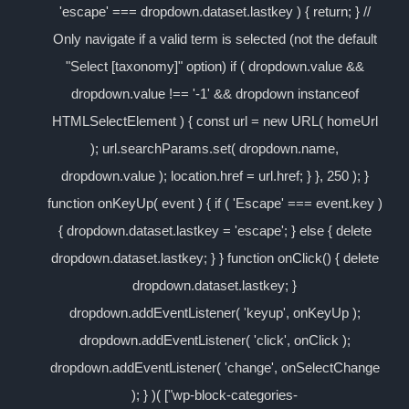
'escape' === dropdown.dataset.lastkey ) { return; } //
Only navigate if a valid term is selected (not the default
"Select [taxonomy]" option) if ( dropdown.value &&
dropdown.value !== '-1' && dropdown instanceof
HTMLSelectElement ) { const url = new URL( homeUrl
); url.searchParams.set( dropdown.name,
dropdown.value ); location.href = url.href; } }, 250 ); }
function onKeyUp( event ) { if ( 'Escape' === event.key )
{ dropdown.dataset.lastkey = 'escape'; } else { delete
dropdown.dataset.lastkey; } } function onClick() { delete
dropdown.dataset.lastkey; }
dropdown.addEventListener( 'keyup', onKeyUp );
dropdown.addEventListener( 'click', onClick );
dropdown.addEventListener( 'change', onSelectChange
); } )( ["wp-block-categories-