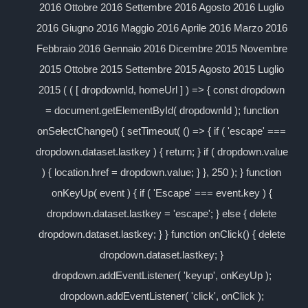
2016 Ottobre 2016 Settembre 2016 Agosto 2016 Luglio
2016 Giugno 2016 Maggio 2016 Aprile 2016 Marzo 2016
Febbraio 2016 Gennaio 2016 Dicembre 2015 Novembre
2015 Ottobre 2015 Settembre 2015 Agosto 2015 Luglio
2015 ( ( [ dropdownId, homeUrl ] ) => { const dropdown
= document.getElementById( dropdownId ); function
onSelectChange() { setTimeout( () => { if ( 'escape' ===
dropdown.dataset.lastkey ) { return; } if ( dropdown.value
) { location.href = dropdown.value; } }, 250 ); } function
onKeyUp( event ) { if ( 'Escape' === event.key ) {
dropdown.dataset.lastkey = 'escape'; } else { delete
dropdown.dataset.lastkey; } } function onClick() { delete
dropdown.dataset.lastkey; }
dropdown.addEventListener( 'keyup', onKeyUp );
dropdown.addEventListener( 'click', onClick );