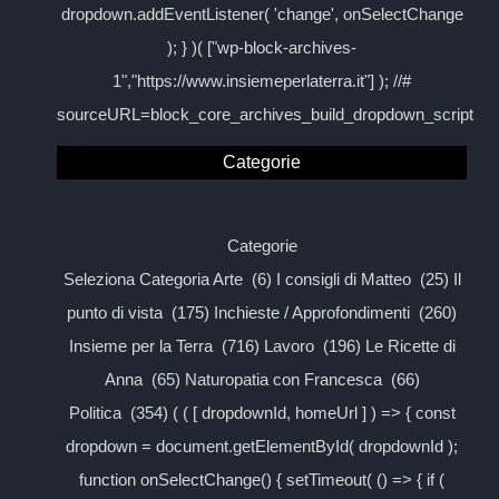
dropdown.addEventListener( 'change', onSelectChange
); } )( ["wp-block-archives-
1","https://www.insiemeperlaterra.it"] ); //#
sourceURL=block_core_archives_build_dropdown_script
Categorie
Categorie
Seleziona Categoria Arte (6) I consigli di Matteo (25) Il
punto di vista (175) Inchieste / Approfondimenti (260)
Insieme per la Terra (716) Lavoro (196) Le Ricette di
Anna (65) Naturopatia con Francesca (66)
Politica (354) ( ( [ dropdownId, homeUrl ] ) => { const
dropdown = document.getElementById( dropdownId );
function onSelectChange() { setTimeout( () => { if (