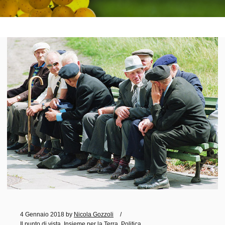
4 Gennaio 2018
by
Nicola Gozzoli
Il punto di vista
,
Insieme per la Terra
,
Politica