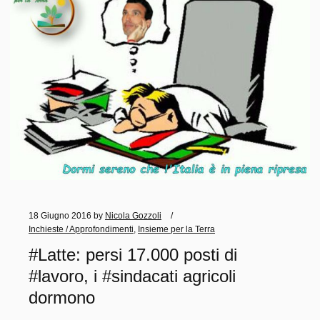
18 Giugno 2016
by
Nicola Gozzoli
Inchieste / Approfondimenti
,
Insieme per la Terra
#Latte: persi 17.000 posti di
#lavoro, i #sindacati agricoli
dormono