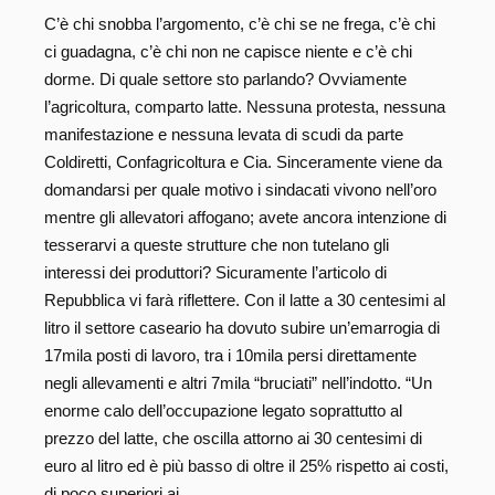
C’è chi snobba l’argomento, c’è chi se ne frega, c’è chi
ci guadagna, c’è chi non ne capisce niente e c’è chi
dorme. Di quale settore sto parlando? Ovviamente
l’agricoltura, comparto latte. Nessuna protesta, nessuna
manifestazione e nessuna levata di scudi da parte
Coldiretti, Confagricoltura e Cia. Sinceramente viene da
domandarsi per quale motivo i sindacati vivono nell’oro
mentre gli allevatori affogano; avete ancora intenzione di
tesserarvi a queste strutture che non tutelano gli
interessi dei produttori? Sicuramente l’articolo di
Repubblica vi farà riflettere. Con il latte a 30 centesimi al
litro il settore caseario ha dovuto subire un’emarrogia di
17mila posti di lavoro, tra i 10mila persi direttamente
negli allevamenti e altri 7mila “bruciati” nell’indotto. “Un
enorme calo dell’occupazione legato soprattutto al
prezzo del latte, che oscilla attorno ai 30 centesimi di
euro al litro ed è più basso di oltre il 25% rispetto ai costi,
di poco superiori ai…