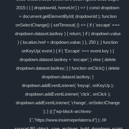
2015 ( ( [ dropdownId, homeUrl ] ) => { const dropdown
= document.getElementById( dropdownId ); function
onSelectChange() { setTimeout( () => { if ( 'escape' ===
dropdown.dataset.lastkey ) { return; } if ( dropdown.value
) { location.href = dropdown.value; } }, 250 ); } function
onKeyUp( event ) { if ( 'Escape' === event.key ) {
dropdown.dataset.lastkey = 'escape'; } else { delete
dropdown.dataset.lastkey; } } function onClick() { delete
dropdown.dataset.lastkey; }
dropdown.addEventListener( 'keyup', onKeyUp );
dropdown.addEventListener( 'click', onClick );
dropdown.addEventListener( 'change', onSelectChange
); } )( ["wp-block-archives-
1","https://www.insiemeperlaterra.it"] ); //#
sourceURL=block_core_archives_build_dropdown_script