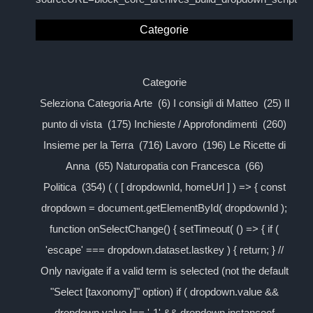
Categorie
Categorie
Seleziona Categoria Arte (6) I consigli di Matteo (25) Il
punto di vista (175) Inchieste / Approfondimenti (260)
Insieme per la Terra (716) Lavoro (196) Le Ricette di
Anna (65) Naturopatia con Francesca (66)
Politica (354) ( ( [ dropdownId, homeUrl ] ) => { const
dropdown = document.getElementById( dropdownId );
function onSelectChange() { setTimeout( () => { if (
'escape' === dropdown.dataset.lastkey ) { return; } //
Only navigate if a valid term is selected (not the default
"Select [taxonomy]" option) if ( dropdown.value &&
dropdown.value !== '-1' && dropdown instanceof