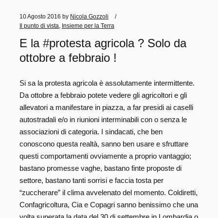
10 Agosto 2016
by
Nicola Gozzoli
Il punto di vista
,
Insieme per la Terra
E la #protesta agricola ? Solo da
ottobre a febbraio !
Si sa la protesta agricola è assolutamente intermittente.
Da ottobre a febbraio potete vedere gli agricoltori e gli
allevatori a manifestare in piazza, a far presidi ai caselli
autostradali e/o in riunioni interminabili con o senza le
associazioni di categoria. I sindacati, che ben
conoscono questa realtà, sanno ben usare e sfruttare
questi comportamenti ovviamente a proprio vantaggio;
bastano promesse vaghe, bastano finte proposte di
settore, bastano tanti sorrisi e faccia tosta per
“zuccherare” il clima avvelenato del momento. Coldiretti,
Confagricoltura, Cia e Copagri sanno benissimo che una
volta superata la data del 30 di settembre in Lombardia o