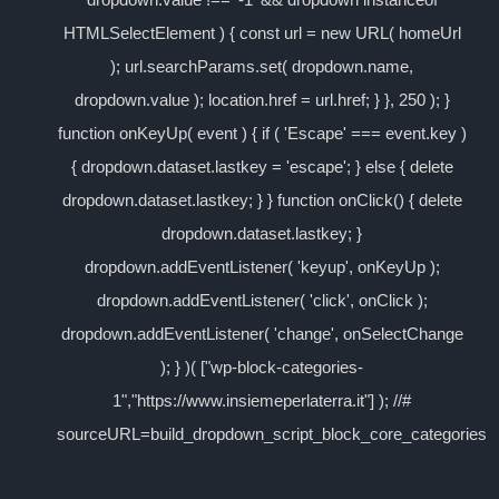
HTMLSelectElement ) { const url = new URL( homeUrl
); url.searchParams.set( dropdown.name,
dropdown.value ); location.href = url.href; } }, 250 ); }
function onKeyUp( event ) { if ( 'Escape' === event.key )
{ dropdown.dataset.lastkey = 'escape'; } else { delete
dropdown.dataset.lastkey; } } function onClick() { delete
dropdown.dataset.lastkey; }
dropdown.addEventListener( 'keyup', onKeyUp );
dropdown.addEventListener( 'click', onClick );
dropdown.addEventListener( 'change', onSelectChange
); } )( ["wp-block-categories-
1","https://www.insiemeperlaterra.it"] ); //#
sourceURL=build_dropdown_script_block_core_categories