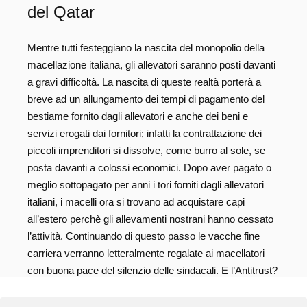
del Qatar
Mentre tutti festeggiano la nascita del monopolio della
macellazione italiana, gli allevatori saranno posti davanti
a gravi difficoltà. La nascita di queste realtà porterà a
breve ad un allungamento dei tempi di pagamento del
bestiame fornito dagli allevatori e anche dei beni e
servizi erogati dai fornitori; infatti la contrattazione dei
piccoli imprenditori si dissolve, come burro al sole, se
posta davanti a colossi economici. Dopo aver pagato o
meglio sottopagato per anni i tori forniti dagli allevatori
italiani, i macelli ora si trovano ad acquistare capi
all’estero perchè gli allevamenti nostrani hanno cessato
l’attività. Continuando di questo passo le vacche fine
carriera verranno letteralmente regalate ai macellatori
con buona pace del silenzio delle sindacali. E l’Antitrust?
Scomparso sotto il sole del Qatar! CASTELVETRO Sta
per essere annunciata l’acquisizione da parte del