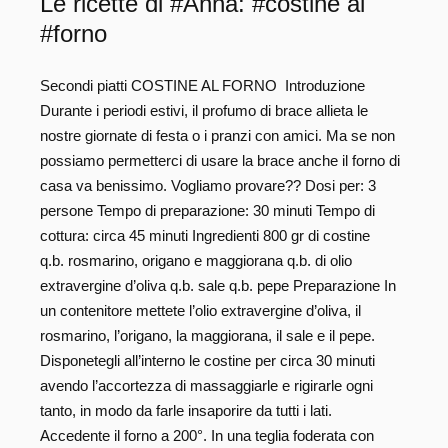
Le ricette di #Anna: #costine al
#forno
Secondi piatti COSTINE AL FORNO Introduzione
Durante i periodi estivi, il profumo di brace allieta le
nostre giornate di festa o i pranzi con amici. Ma se non
possiamo permetterci di usare la brace anche il forno di
casa va benissimo. Vogliamo provare?? Dosi per: 3
persone Tempo di preparazione: 30 minuti Tempo di
cottura: circa 45 minuti Ingredienti 800 gr di costine
q.b. rosmarino, origano e maggiorana q.b. di olio
extravergine d’oliva q.b. sale q.b. pepe Preparazione In
un contenitore mettete l’olio extravergine d’oliva, il
rosmarino, l’origano, la maggiorana, il sale e il pepe.
Disponetegli all’interno le costine per circa 30 minuti
avendo l’accortezza di massaggiarle e rigirarle ogni
tanto, in modo da farle insaporire da tutti i lati.
Accedente il forno a 200°. In una teglia foderata con