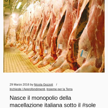
29 Marzo 2016
by
Nicola Gozzoli
Inchieste / Approfondimenti
,
Insieme per la Terra
Nasce il monopolio della
macellazione italiana sotto il #sole