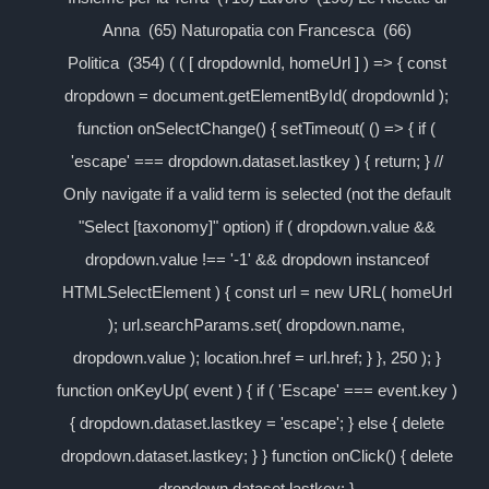
Anna (65) Naturopatia con Francesca (66)
Politica (354) ( ( [ dropdownId, homeUrl ] ) => { const
dropdown = document.getElementById( dropdownId );
function onSelectChange() { setTimeout( () => { if (
'escape' === dropdown.dataset.lastkey ) { return; } //
Only navigate if a valid term is selected (not the default
"Select [taxonomy]" option) if ( dropdown.value &&
dropdown.value !== '-1' && dropdown instanceof
HTMLSelectElement ) { const url = new URL( homeUrl
); url.searchParams.set( dropdown.name,
dropdown.value ); location.href = url.href; } }, 250 ); }
function onKeyUp( event ) { if ( 'Escape' === event.key )
{ dropdown.dataset.lastkey = 'escape'; } else { delete
dropdown.dataset.lastkey; } } function onClick() { delete
dropdown.dataset.lastkey; }