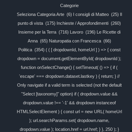
Categorie
Seleziona Categoria Arte (6) I consigli di Matteo (25) Il
punto di vista (175) Inchieste / Approfondimenti (260)
Insieme per la Terra (716) Lavoro (196) Le Ricette di
Anna (65) Naturopatia con Francesca (66)
Politica (354) ( ( [ dropdownId, homeUrl ] ) => { const
dropdown = document.getElementById( dropdownId );
function onSelectChange() { setTimeout( () => { if (
'escape' === dropdown.dataset.lastkey ) { return; } //
Only navigate if a valid term is selected (not the default
"Select [taxonomy]" option) if ( dropdown.value &&
dropdown.value !== '-1' && dropdown instanceof
HTMLSelectElement ) { const url = new URL( homeUrl
); url.searchParams.set( dropdown.name,
dropdown.value ); location.href = url.href; } }, 250 ); }