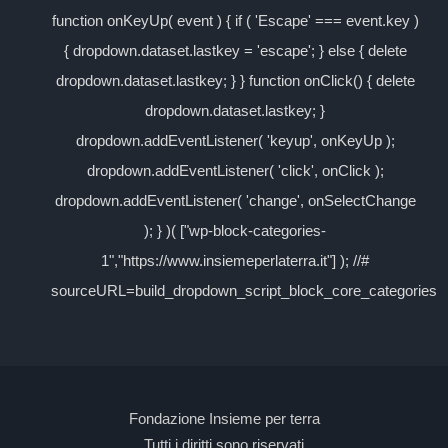
function onKeyUp( event ) { if ( 'Escape' === event.key )
{ dropdown.dataset.lastkey = 'escape'; } else { delete
dropdown.dataset.lastkey; } } function onClick() { delete
dropdown.dataset.lastkey; }
dropdown.addEventListener( 'keyup', onKeyUp );
dropdown.addEventListener( 'click', onClick );
dropdown.addEventListener( 'change', onSelectChange
); } )( ["wp-block-categories-
1","https://www.insiemeperlaterra.it"] ); //#
sourceURL=build_dropdown_script_block_core_categories
Fondazione Insieme per terra
Tutti i diritti sono riservati