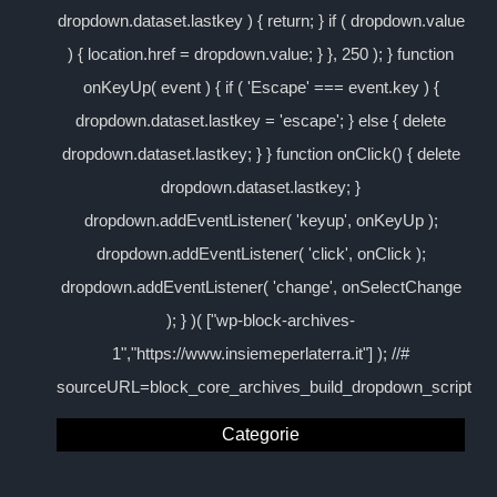
dropdown.dataset.lastkey ) { return; } if ( dropdown.value
) { location.href = dropdown.value; } }, 250 ); } function
onKeyUp( event ) { if ( 'Escape' === event.key ) {
dropdown.dataset.lastkey = 'escape'; } else { delete
dropdown.dataset.lastkey; } } function onClick() { delete
dropdown.dataset.lastkey; }
dropdown.addEventListener( 'keyup', onKeyUp );
dropdown.addEventListener( 'click', onClick );
dropdown.addEventListener( 'change', onSelectChange
); } )( ["wp-block-archives-
1","https://www.insiemeperlaterra.it"] ); //#
sourceURL=block_core_archives_build_dropdown_script
Categorie