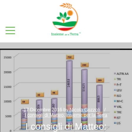
17 Dicembre 2016
by
Nicola Gozzoli
I consigli di Matteo
,
Insieme per la Terra
I consigli di Matteo: