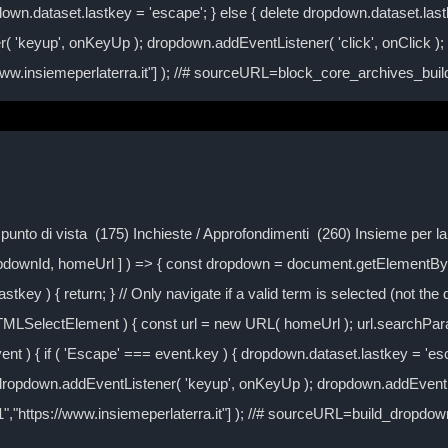
own.dataset.lastkey = 'escape'; } else { delete dropdown.dataset.lastke
( 'keyup', onKeyUp ); dropdown.addEventListener( 'click', onClick )
/www.insiemeperlaterra.it"] ); //# sourceURL=block_core_archives_bu
Il punto di vista (175) Inchieste / Approfondimenti (260) Insieme per 
ropdownId, homeUrl ] ) => { const dropdown = document.getElementByI
tkey ) { return; } // Only navigate if a valid term is selected (not the
TMLSelectElement ) { const url = new URL( homeUrl ); url.searchPa
event ) { if ( 'Escape' === event.key ) { dropdown.dataset.lastkey = 'es
} dropdown.addEventListener( 'keyup', onKeyUp ); dropdown.addEventLi
-1","https://www.insiemeperlaterra.it"] ); //# sourceURL=build_dropd