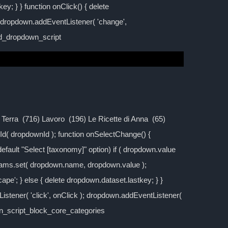
y; } } function onClick() { delete
; dropdown.addEventListener( 'change',
ild_dropdown_script
la Terra (716) Lavoro (196) Le Ricette di Anna (65)
d( dropdownId ); function onSelectChange() {
 default "Select [taxonomy]" option) if ( dropdown.value
rams.set( dropdown.name, dropdown.value );
cape'; } else { delete dropdown.dataset.lastkey; } }
stener( 'click', onClick ); dropdown.addEventListener(
own_script_block_core_categories