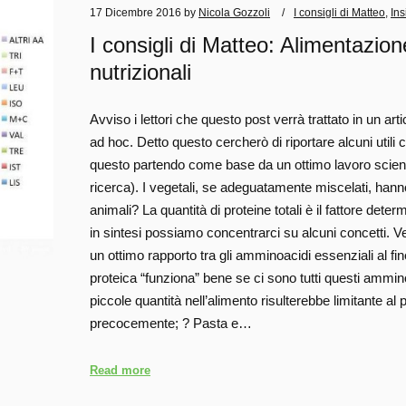
17 Dicembre 2016
by
Nicola Gozzoli
I consigli di Matteo
,
Ins
I consigli di Matteo: Alimentazio
nutrizionali
Avviso i lettori che questo post verrà trattato in un art
ad hoc. Detto questo cercherò di riportare alcuni utili
questo partendo come base da un ottimo lavoro scientif
ricerca). I vegetali, se adeguatamente miscelati, hann
animali? La quantità di proteine totali è il fattore det
in sintesi possiamo concentrarci su alcuni concetti. Ve
un ottimo rapporto tra gli amminoacidi essenziali al fine
proteica “funziona” bene se ci sono tutti questi ammino
piccole quantità nell’alimento risulterebbe limitante al
precocemente; ? Pasta e…
Read more