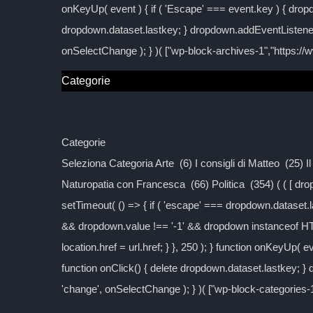
onKeyUp( event ) { if ( 'Escape' === event.key ) { dropd
dropdown.dataset.lastkey; } dropdown.addEventListener
onSelectChange ); } )( ["wp-block-archives-1","https:/
Categorie
Categorie
Seleziona Categoria Arte (6) I consigli di Matteo (25) 
Naturopatia con Francesca (66) Politica (354) ( ( [ d
setTimeout( () => { if ( 'escape' === dropdown.dataset.las
&& dropdown.value !== '-1' && dropdown instanceof H
location.href = url.href; } }, 250 ); } function onKeyUp( 
function onClick() { delete dropdown.dataset.lastkey; 
'change', onSelectChange ); } )( ["wp-block-categories