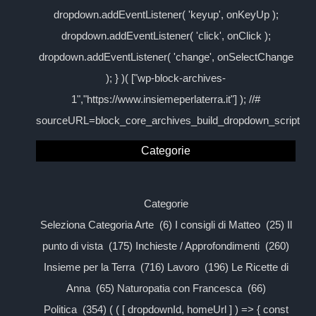
dropdown.addEventListener( 'keyup', onKeyUp );
dropdown.addEventListener( 'click', onClick );
dropdown.addEventListener( 'change', onSelectChange
); } )( ["wp-block-archives-
1","https://www.insiemeperlaterra.it"] ); //#
sourceURL=block_core_archives_build_dropdown_script
Categorie
Categorie
Seleziona Categoria Arte (6) I consigli di Matteo (25) Il
punto di vista (175) Inchieste / Approfondimenti (260)
Insieme per la Terra (716) Lavoro (196) Le Ricette di
Anna (65) Naturopatia con Francesca (66)
Politica (354) ( ( [ dropdownId, homeUrl ] ) => { const