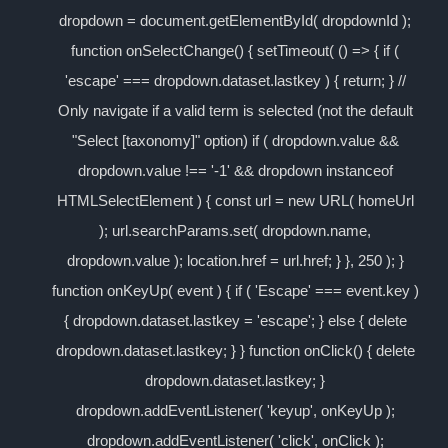
dropdown = document.getElementById( dropdownId );
function onSelectChange() { setTimeout( () => { if (
'escape' === dropdown.dataset.lastkey ) { return; } //
Only navigate if a valid term is selected (not the default
"Select [taxonomy]" option) if ( dropdown.value &&
dropdown.value !== '-1' && dropdown instanceof
HTMLSelectElement ) { const url = new URL( homeUrl
); url.searchParams.set( dropdown.name,
dropdown.value ); location.href = url.href; } }, 250 ); }
function onKeyUp( event ) { if ( 'Escape' === event.key )
{ dropdown.dataset.lastkey = 'escape'; } else { delete
dropdown.dataset.lastkey; } } function onClick() { delete
dropdown.dataset.lastkey; }
dropdown.addEventListener( 'keyup', onKeyUp );
dropdown.addEventListener( 'click', onClick );