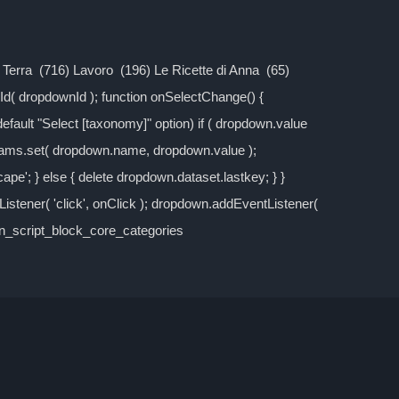
la Terra (716) Lavoro (196) Le Ricette di Anna (65)
d( dropdownId ); function onSelectChange() {
 default "Select [taxonomy]" option) if ( dropdown.value
rams.set( dropdown.name, dropdown.value );
cape'; } else { delete dropdown.dataset.lastkey; } }
stener( 'click', onClick ); dropdown.addEventListener(
own_script_block_core_categories