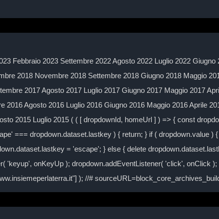
023 Febbraio 2023 Settembre 2022 Agosto 2022 Luglio 2022 Giugno 
mbre 2018 Novembre 2018 Settembre 2018 Giugno 2018 Maggio 2018
embre 2017 Agosto 2017 Luglio 2017 Giugno 2017 Maggio 2017 Apr
 2016 Agosto 2016 Luglio 2016 Giugno 2016 Maggio 2016 Aprile 2
to 2015 Luglio 2015 ( ( [ dropdownId, homeUrl ] ) => { const drop
ape' === dropdown.dataset.lastkey ) { return; } if ( dropdown.value ) { 
own.dataset.lastkey = 'escape'; } else { delete dropdown.dataset.lastke
( 'keyup', onKeyUp ); dropdown.addEventListener( 'click', onClick )
/www.insiemeperlaterra.it"] ); //# sourceURL=block_core_archives_bu