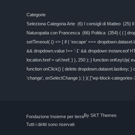
Categorie
Seleziona Categoria Arte (6) I consigli di Matteo (25) 
Naturopatia con Francesca (66) Politica (354) ( ( [ d
setTimeout( () => { if ( 'escape' === dropdown.dataset.las
&& dropdown.value !== '-1' && dropdown instanceof H
location.href = url.href; } }, 250 ); } function onKeyUp( 
function onClick() { delete dropdown.dataset.lastkey; 
'change', onSelectChange ); } )( ["wp-block-categories
By SKT Themes
Fondazione Insieme per terra
Tutti i diritti sono riservati