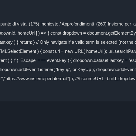
Il punto di vista (175) Inchieste / Approfondimenti (260) Insieme per 
ropdownId, homeUrl ] ) => { const dropdown = document.getElementByI
tkey ) { return; } // Only navigate if a valid term is selected (not the
TMLSelectElement ) { const url = new URL( homeUrl ); url.searchPa
event ) { if ( 'Escape' === event.key ) { dropdown.dataset.lastkey = 'es
} dropdown.addEventListener( 'keyup', onKeyUp ); dropdown.addEventLi
-1","https://www.insiemeperlaterra.it"] ); //# sourceURL=build_dropd