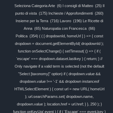
Seleziona Categoria Arte (6) I consigli di Matteo (25) Il
punto di vista (175) Inchieste / Approfondimenti (260)
Insieme per la Terra (716) Lavoro (196) Le Ricette di
Anna (65) Naturopatia con Francesca (66)
Politica (354) ( ( [ dropdownId, homeUrl ] ) => { const
dropdown = document.getElementById( dropdownId );
function onSelectChange() { setTimeout( () => { if (
'escape' === dropdown.dataset.lastkey ) { return; } //
Only navigate if a valid term is selected (not the default
"Select [taxonomy]" option) if ( dropdown.value &&
dropdown.value !== '-1' && dropdown instanceof
HTMLSelectElement ) { const url = new URL( homeUrl
); url.searchParams.set( dropdown.name,
dropdown.value ); location.href = url.href; } }, 250 ); }
function onKeyUp( event ) { if ( 'Escape' === event.key )