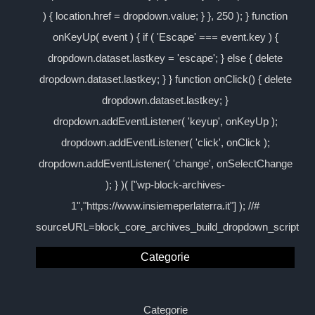
) { location.href = dropdown.value; } }, 250 ); } function
onKeyUp( event ) { if ( 'Escape' === event.key ) {
dropdown.dataset.lastkey = 'escape'; } else { delete
dropdown.dataset.lastkey; } } function onClick() { delete
dropdown.dataset.lastkey; }
dropdown.addEventListener( 'keyup', onKeyUp );
dropdown.addEventListener( 'click', onClick );
dropdown.addEventListener( 'change', onSelectChange
); } )( ["wp-block-archives-
1","https://www.insiemeperlaterra.it"] ); //#
sourceURL=block_core_archives_build_dropdown_script
Categorie
Categorie