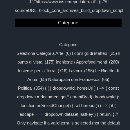
1","https://www.insiemeperlaterra.it"] ); //#
sourceURL=block_core_archives_build_dropdown_script
Categorie
Categorie
Seleziona Categoria Arte (6) I consigli di Matteo (25) Il
punto di vista (175) Inchieste / Approfondimenti (260)
Insieme per la Terra (716) Lavoro (196) Le Ricette di
Anna (65) Naturopatia con Francesca (66)
Politica (354) ( ( [ dropdownId, homeUrl ] ) => { const
dropdown = document.getElementById( dropdownId );
function onSelectChange() { setTimeout( () => { if (
'escape' === dropdown.dataset.lastkey ) { return; } //
Only navigate if a valid term is selected (not the default