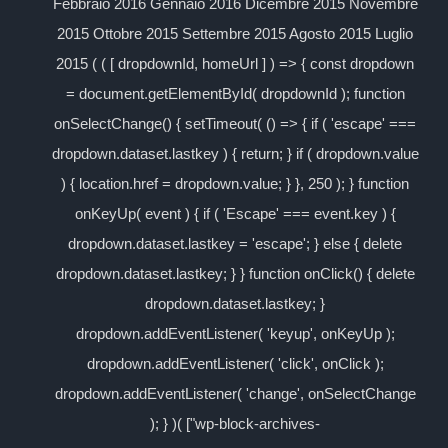
Febbraio 2016 Gennaio 2016 Dicembre 2015 Novembre
2015 Ottobre 2015 Settembre 2015 Agosto 2015 Luglio
2015 ( ( [ dropdownId, homeUrl ] ) => { const dropdown
= document.getElementById( dropdownId ); function
onSelectChange() { setTimeout( () => { if ( 'escape' ===
dropdown.dataset.lastkey ) { return; } if ( dropdown.value
) { location.href = dropdown.value; } }, 250 ); } function
onKeyUp( event ) { if ( 'Escape' === event.key ) {
dropdown.dataset.lastkey = 'escape'; } else { delete
dropdown.dataset.lastkey; } } function onClick() { delete
dropdown.dataset.lastkey; }
dropdown.addEventListener( 'keyup', onKeyUp );
dropdown.addEventListener( 'click', onClick );
dropdown.addEventListener( 'change', onSelectChange
); } )( ["wp-block-archives-