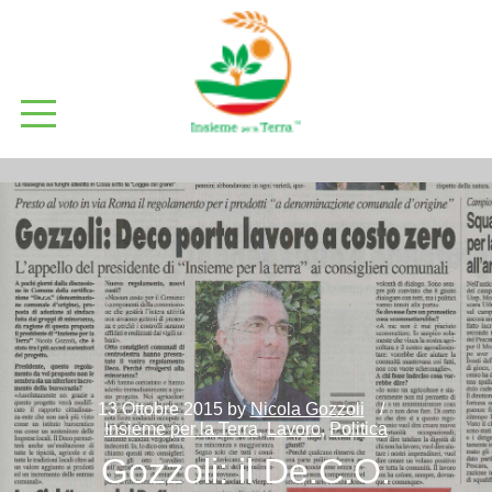
13 Ottobre 2015
by
Nicola Gozzoli
Insieme per la Terra
,
Lavoro
,
Politica
Gozzoli: il De.C.O.