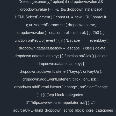
"Select [taxonomy]" option) if ( dropdown.value &&
dropdown.value !== '-1' && dropdown instanceof
HTMLSelectElement ) { const url = new URL( homeUrl
); url.searchParams.set( dropdown.name,
dropdown.value ); location.href = url.href; } }, 250 ); }
function onKeyUp( event ) { if ( 'Escape' === event.key )
{ dropdown.dataset.lastkey = 'escape'; } else { delete
dropdown.dataset.lastkey; } } function onClick() { delete
dropdown.dataset.lastkey; }
dropdown.addEventListener( 'keyup', onKeyUp );
dropdown.addEventListener( 'click', onClick );
dropdown.addEventListener( 'change', onSelectChange
); } )( ["wp-block-categories-
1","https://www.insiemeperlaterra.it"] ); //#
sourceURL=build_dropdown_script_block_core_categories