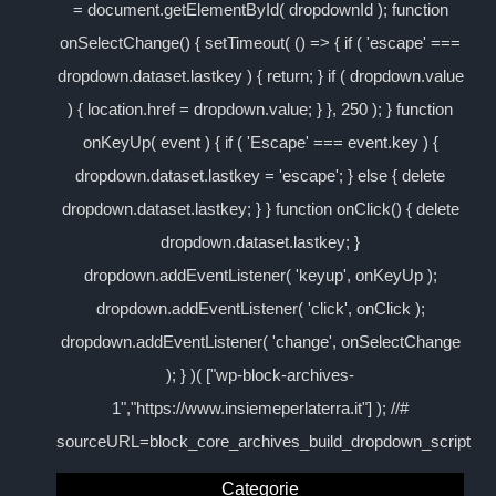
= document.getElementById( dropdownId ); function
onSelectChange() { setTimeout( () => { if ( 'escape' ===
dropdown.dataset.lastkey ) { return; } if ( dropdown.value
) { location.href = dropdown.value; } }, 250 ); } function
onKeyUp( event ) { if ( 'Escape' === event.key ) {
dropdown.dataset.lastkey = 'escape'; } else { delete
dropdown.dataset.lastkey; } } function onClick() { delete
dropdown.dataset.lastkey; }
dropdown.addEventListener( 'keyup', onKeyUp );
dropdown.addEventListener( 'click', onClick );
dropdown.addEventListener( 'change', onSelectChange
); } )( ["wp-block-archives-
1","https://www.insiemeperlaterra.it"] ); //#
sourceURL=block_core_archives_build_dropdown_script
Categorie