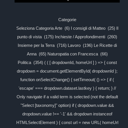
Categorie
Seleziona Categoria Arte (6) I consigli di Matteo (25) Il
punto di vista (175) Inchieste / Approfondimenti (260)
Insieme per la Terra (716) Lavoro (196) Le Ricette di
Anna (65) Naturopatia con Francesca (66)
Politica (354) ( ( [ dropdownId, homeUrl ] ) => { const
dropdown = document.getElementById( dropdownId );
function onSelectChange() { setTimeout( () => { if (
'escape' === dropdown.dataset.lastkey ) { return; } //
Only navigate if a valid term is selected (not the default
"Select [taxonomy]" option) if ( dropdown.value &&
dropdown.value !== '-1' && dropdown instanceof
HTMLSelectElement ) { const url = new URL( homeUrl