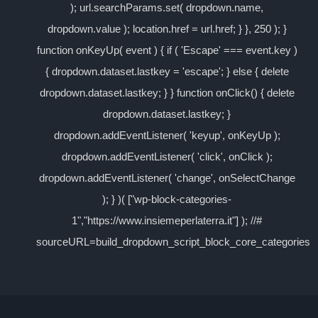
); url.searchParams.set( dropdown.name,
dropdown.value ); location.href = url.href; } }, 250 ); }
function onKeyUp( event ) { if ( 'Escape' === event.key )
{ dropdown.dataset.lastkey = 'escape'; } else { delete
dropdown.dataset.lastkey; } } function onClick() { delete
dropdown.dataset.lastkey; }
dropdown.addEventListener( 'keyup', onKeyUp );
dropdown.addEventListener( 'click', onClick );
dropdown.addEventListener( 'change', onSelectChange
); } )( ["wp-block-categories-
1","https://www.insiemeperlaterra.it"] ); //#
sourceURL=build_dropdown_script_block_core_categories