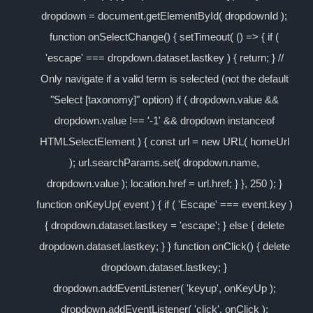
dropdown = document.getElementById( dropdownId );
function onSelectChange() { setTimeout( () => { if (
'escape' === dropdown.dataset.lastkey ) { return; } //
Only navigate if a valid term is selected (not the default
"Select [taxonomy]" option) if ( dropdown.value &&
dropdown.value !== '-1' && dropdown instanceof
HTMLSelectElement ) { const url = new URL( homeUrl
); url.searchParams.set( dropdown.name,
dropdown.value ); location.href = url.href; } }, 250 ); }
function onKeyUp( event ) { if ( 'Escape' === event.key )
{ dropdown.dataset.lastkey = 'escape'; } else { delete
dropdown.dataset.lastkey; } } function onClick() { delete
dropdown.dataset.lastkey; }
dropdown.addEventListener( 'keyup', onKeyUp );
dropdown.addEventListener( 'click', onClick );