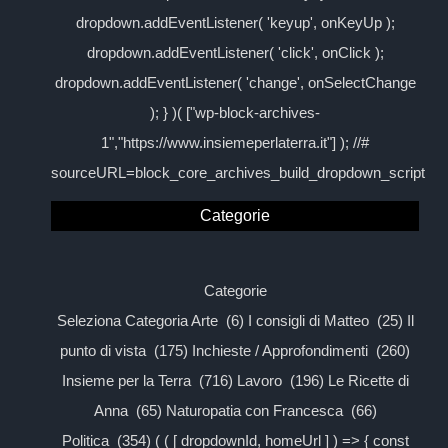
dropdown.addEventListener( 'keyup', onKeyUp );
dropdown.addEventListener( 'click', onClick );
dropdown.addEventListener( 'change', onSelectChange
); } )( ["wp-block-archives-
1","https://www.insiemeperlaterra.it"] ); //#
sourceURL=block_core_archives_build_dropdown_script
Categorie
Categorie
Seleziona Categoria Arte (6) I consigli di Matteo (25) Il
punto di vista (175) Inchieste / Approfondimenti (260)
Insieme per la Terra (716) Lavoro (196) Le Ricette di
Anna (65) Naturopatia con Francesca (66)
Politica (354) ( ( [ dropdownId, homeUrl ] ) => { const