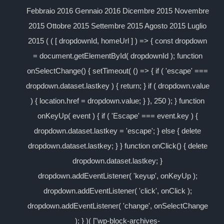
Febbraio 2016 Gennaio 2016 Dicembre 2015 Novembre
2015 Ottobre 2015 Settembre 2015 Agosto 2015 Luglio
2015 ( ( [ dropdownId, homeUrl ] ) => { const dropdown
= document.getElementById( dropdownId ); function
onSelectChange() { setTimeout( () => { if ( 'escape' ===
dropdown.dataset.lastkey ) { return; } if ( dropdown.value
) { location.href = dropdown.value; } }, 250 ); } function
onKeyUp( event ) { if ( 'Escape' === event.key ) {
dropdown.dataset.lastkey = 'escape'; } else { delete
dropdown.dataset.lastkey; } } function onClick() { delete
dropdown.dataset.lastkey; }
dropdown.addEventListener( 'keyup', onKeyUp );
dropdown.addEventListener( 'click', onClick );
dropdown.addEventListener( 'change', onSelectChange
); } )( ["wp-block-archives-