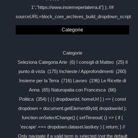
1","https://www.insiemeperlaterra.it"] ); //#
sourceURL=block_core_archives_build_dropdown_script
Categorie
Categorie
Seleziona Categoria Arte (6) I consigli di Matteo (25) Il
punto di vista (175) Inchieste / Approfondimenti (260)
Insieme per la Terra (716) Lavoro (196) Le Ricette di
Anna (65) Naturopatia con Francesca (66)
Politica (354) ( ( [ dropdownId, homeUrl ] ) => { const
dropdown = document.getElementById( dropdownId );
function onSelectChange() { setTimeout( () => { if (
'escape' === dropdown.dataset.lastkey ) { return; } //
Only navigate if a valid term is selected (not the default