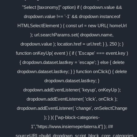
"Select [taxonomy]" option) if ( dropdown.value &&
dropdown.value !== '-1' && dropdown instanceof
HTMLSelectElement ) { const url = new URL( homeUrl
); url.searchParams.set( dropdown.name,
dropdown.value ); location.href = url.href; } }, 250 ); }
function onKeyUp( event ) { if ( 'Escape' === event.key )
{ dropdown.dataset.lastkey = 'escape'; } else { delete
dropdown.dataset.lastkey; } } function onClick() { delete
dropdown.dataset.lastkey; }
dropdown.addEventListener( 'keyup', onKeyUp );
dropdown.addEventListener( 'click', onClick );
dropdown.addEventListener( 'change', onSelectChange
); } )( ["wp-block-categories-
1","https://www.insiemeperlaterra.it"] ); //#
sourceURL=build_dropdown_script_block_core_categories