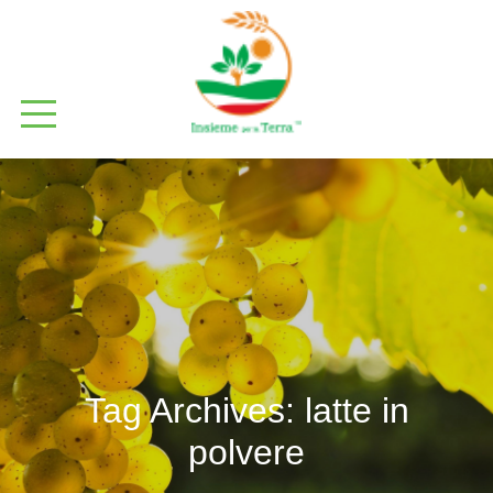
Tag Archives:
latte in
polvere