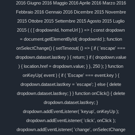
2016 Giugno 2016 Maggio 2016 Aprile 2016 Marzo 2016
Febbraio 2016 Gennaio 2016 Dicembre 2015 Novembre
2015 Ottobre 2015 Settembre 2015 Agosto 2015 Luglio
2015 ( ( [ dropdownId, homeUrl ] ) => { const dropdown
= document.getElementById( dropdownId ); function
onSelectChange() { setTimeout( () => { if ( 'escape' ===
dropdown.dataset.lastkey ) { return; } if ( dropdown.value
) { location.href = dropdown.value; } }, 250 ); } function
onKeyUp( event ) { if ( 'Escape' === event.key ) {
dropdown.dataset.lastkey = 'escape'; } else { delete
dropdown.dataset.lastkey; } } function onClick() { delete
dropdown.dataset.lastkey; }
dropdown.addEventListener( 'keyup', onKeyUp );
dropdown.addEventListener( 'click', onClick );
dropdown.addEventListener( 'change', onSelectChange