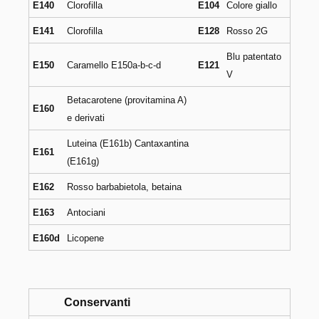
E140
Clorofilla
E104
Colore giallo
E141
Clorofilla
E128
Rosso 2G
Blu patentato
E150
Caramello E150a-b-c-d
E121
V
Betacarotene (provitamina A)
E160
e derivati
Luteina (E161b) Cantaxantina
E161
(E161g)
E162
Rosso barbabietola, betaina
E163
Antociani
E160d
Licopene
Conservanti