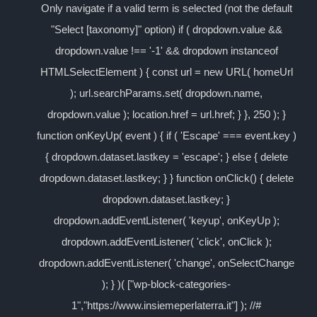
Only navigate if a valid term is selected (not the default
"Select [taxonomy]" option) if ( dropdown.value &&
dropdown.value !== '-1' && dropdown instanceof
HTMLSelectElement ) { const url = new URL( homeUrl
); url.searchParams.set( dropdown.name,
dropdown.value ); location.href = url.href; } }, 250 ); }
function onKeyUp( event ) { if ( 'Escape' === event.key )
{ dropdown.dataset.lastkey = 'escape'; } else { delete
dropdown.dataset.lastkey; } } function onClick() { delete
dropdown.dataset.lastkey; }
dropdown.addEventListener( 'keyup', onKeyUp );
dropdown.addEventListener( 'click', onClick );
dropdown.addEventListener( 'change', onSelectChange
); } )( ["wp-block-categories-
1","https://www.insiemeperlaterra.it"] ); //#