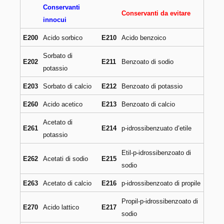
Conservanti
Conservanti da evitare
innocui
E200
Acido sorbico
E210
Acido benzoico
Sorbato di
E202
E211
Benzoato di sodio
potassio
E203
Sorbato di calcio
E212
Benzoato di potassio
E260
Acido acetico
E213
Benzoato di calcio
Acetato di
E261
E214
p-idrossibenzuato d’etile
potassio
Etil-p-idrossibenzoato di
E262
Acetati di sodio
E215
sodio
E263
Acetato di calcio
E216
p-idrossibenzoato di propile
Propil-p-idrossibenzoato di
E270
Acido lattico
E217
sodio