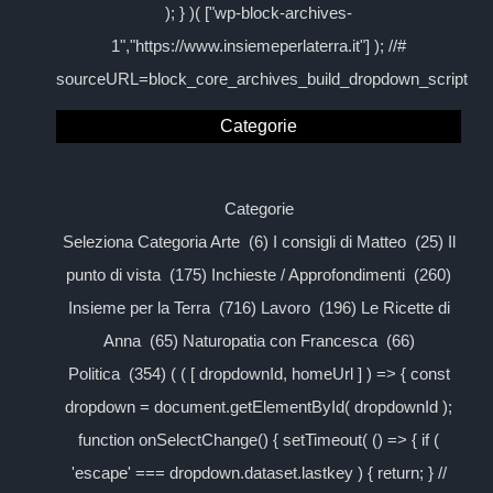
); } )( ["wp-block-archives-
1","https://www.insiemeperlaterra.it"] ); //#
sourceURL=block_core_archives_build_dropdown_script
Categorie
Categorie
Seleziona Categoria Arte (6) I consigli di Matteo (25) Il
punto di vista (175) Inchieste / Approfondimenti (260)
Insieme per la Terra (716) Lavoro (196) Le Ricette di
Anna (65) Naturopatia con Francesca (66)
Politica (354) ( ( [ dropdownId, homeUrl ] ) => { const
dropdown = document.getElementById( dropdownId );
function onSelectChange() { setTimeout( () => { if (
'escape' === dropdown.dataset.lastkey ) { return; } //