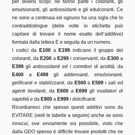
per diversi scopi: ne fanno parte i coloranti, gli
emulsionanti, gli antiossidanti e gli edulcoranti. Ce
ne sono a centinaia ed ognuno ha una sigla che lo
contraddistingue (delle volte in etichetta può
capitare di trovare il nome esatto dell’additivo)
formata dalla lettera E e seguita da un numero.
I codici da
E100
a
E199
indicano il gruppo dei
coloranti
, da
E200
a
E299
i
conservanti
, da
E300
a
E399
gli
antiossidanti ed i correttori di acidità
, da
E400
a
E499
gli
addensanti, emulsionanti,
gelificanti e stabilizzanti
, da
E500
a
E599
i
sali ed
agenti lievitanti
, da
E600
a
E699
gli
esaltatori di
sapidità e
da
E900
a
E999
i
dolcificanti
.
Ricordiamoci che spesso questi additivi sono da
EVITARE (vedi le tabelle a seguire) anche se sono
innocui, ove ovviamente sia possibile, visto che
dalla GDO spesso è difficile trovare prodotti che ne