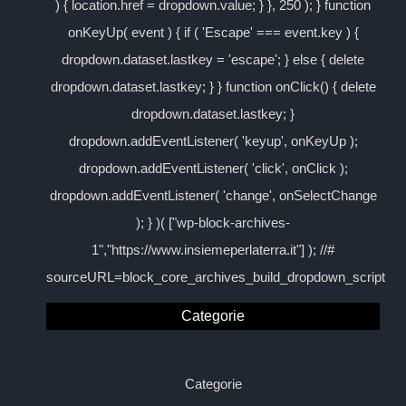
) { location.href = dropdown.value; } }, 250 ); } function
onKeyUp( event ) { if ( 'Escape' === event.key ) {
dropdown.dataset.lastkey = 'escape'; } else { delete
dropdown.dataset.lastkey; } } function onClick() { delete
dropdown.dataset.lastkey; }
dropdown.addEventListener( 'keyup', onKeyUp );
dropdown.addEventListener( 'click', onClick );
dropdown.addEventListener( 'change', onSelectChange
); } )( ["wp-block-archives-
1","https://www.insiemeperlaterra.it"] ); //#
sourceURL=block_core_archives_build_dropdown_script
Categorie
Categorie