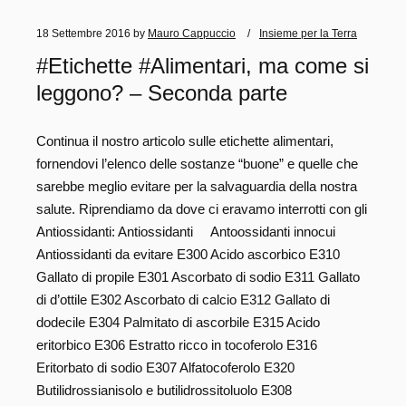
18 Settembre 2016
by
Mauro Cappuccio
Insieme per la Terra
#Etichette #Alimentari, ma come si
leggono? – Seconda parte
Continua il nostro articolo sulle etichette alimentari,
fornendovi l’elenco delle sostanze “buone” e quelle che
sarebbe meglio evitare per la salvaguardia della nostra
salute. Riprendiamo da dove ci eravamo interrotti con gli
Antiossidanti: Antiossidanti Antoossidanti innocui
Antiossidanti da evitare E300 Acido ascorbico E310
Gallato di propile E301 Ascorbato di sodio E311 Gallato
di d’ottile E302 Ascorbato di calcio E312 Gallato di
dodecile E304 Palmitato di ascorbile E315 Acido
eritorbico E306 Estratto ricco in tocoferolo E316
Eritorbato di sodio E307 Alfatocoferolo E320
Butilidrossianisolo e butilidrossitoluolo E308