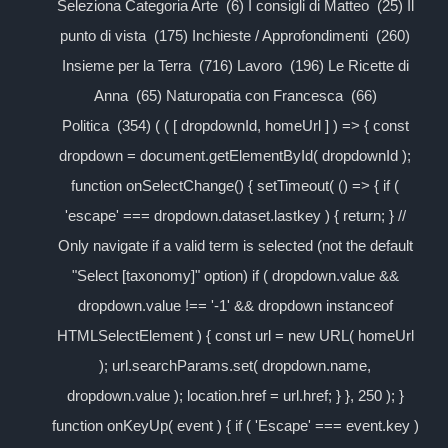
Seleziona Categoria Arte (6) I consigli di Matteo (25) Il
punto di vista (175) Inchieste / Approfondimenti (260)
Insieme per la Terra (716) Lavoro (196) Le Ricette di
Anna (65) Naturopatia con Francesca (66)
Politica (354) ( ( [ dropdownId, homeUrl ] ) => { const
dropdown = document.getElementById( dropdownId );
function onSelectChange() { setTimeout( () => { if (
'escape' === dropdown.dataset.lastkey ) { return; } //
Only navigate if a valid term is selected (not the default
"Select [taxonomy]" option) if ( dropdown.value &&
dropdown.value !== '-1' && dropdown instanceof
HTMLSelectElement ) { const url = new URL( homeUrl
); url.searchParams.set( dropdown.name,
dropdown.value ); location.href = url.href; } }, 250 ); }
function onKeyUp( event ) { if ( 'Escape' === event.key )