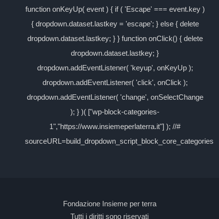
function onKeyUp( event ) { if ( 'Escape' === event.key )
{ dropdown.dataset.lastkey = 'escape'; } else { delete
dropdown.dataset.lastkey; } } function onClick() { delete
dropdown.dataset.lastkey; }
dropdown.addEventListener( 'keyup', onKeyUp );
dropdown.addEventListener( 'click', onClick );
dropdown.addEventListener( 'change', onSelectChange
); } )( ["wp-block-categories-
1","https://www.insiemeperlaterra.it"] ); //#
sourceURL=build_dropdown_script_block_core_categories
Fondazione Insieme per terra
Tutti i diritti sono riservati