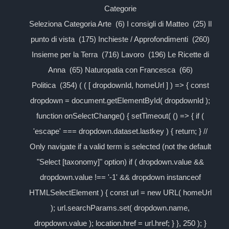
Categorie
Seleziona Categoria Arte (6) I consigli di Matteo (25) Il
punto di vista (175) Inchieste / Approfondimenti (260)
Insieme per la Terra (716) Lavoro (196) Le Ricette di
Anna (65) Naturopatia con Francesca (66)
Politica (354) ( ( [ dropdownId, homeUrl ] ) => { const
dropdown = document.getElementById( dropdownId );
function onSelectChange() { setTimeout( () => { if (
'escape' === dropdown.dataset.lastkey ) { return; } //
Only navigate if a valid term is selected (not the default
"Select [taxonomy]" option) if ( dropdown.value &&
dropdown.value !== '-1' && dropdown instanceof
HTMLSelectElement ) { const url = new URL( homeUrl
); url.searchParams.set( dropdown.name,
dropdown.value ); location.href = url.href; } }, 250 ); }