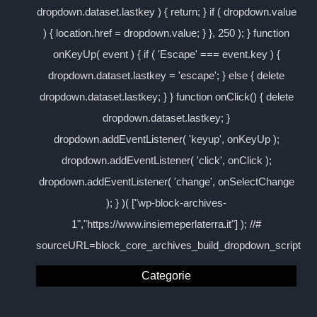
dropdown.dataset.lastkey ) { return; } if ( dropdown.value
) { location.href = dropdown.value; } }, 250 ); } function
onKeyUp( event ) { if ( 'Escape' === event.key ) {
dropdown.dataset.lastkey = 'escape'; } else { delete
dropdown.dataset.lastkey; } } function onClick() { delete
dropdown.dataset.lastkey; }
dropdown.addEventListener( 'keyup', onKeyUp );
dropdown.addEventListener( 'click', onClick );
dropdown.addEventListener( 'change', onSelectChange
); } )( ["wp-block-archives-
1","https://www.insiemeperlaterra.it"] ); //#
sourceURL=block_core_archives_build_dropdown_script
Categorie