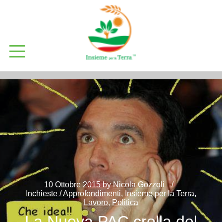
10 Ottobre 2015
by
Nicola Gozzoli
Inchieste / Approfondimenti
,
Insieme per la Terra
,
Lavoro
,
Politica
La Nuova PAC crolla del