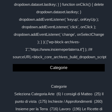
dropdown.dataset.lastkey; } } function onClick() { delete
dropdown.dataset.lastkey; }
dropdown.addEventListener( 'keyup', onKeyUp );
dropdown.addEventListener( 'click', onClick );
dropdown.addEventListener( 'change', onSelectChange
); } )( ["wp-block-archives-
1","https://www.insiemeperlaterra.it"] ); //#
sourceURL=block_core_archives_build_dropdown_script
Categorie
Categorie
Seleziona Categoria Arte (6) I consigli di Matteo (25) Il
punto di vista (175) Inchieste / Approfondimenti (260)
Insieme per la Terra (716) Lavoro (196) Le Ricette di