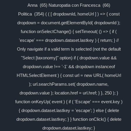
Anna (65) Naturopatia con Francesca (66)
Politica (354) ( ( [ dropdownId, homeUrl ] ) => { const
dropdown = document.getElementById( dropdownId );
function onSelectChange() { setTimeout( () => { if (
'escape' === dropdown.dataset.lastkey ) { return; } //
Only navigate if a valid term is selected (not the default
"Select [taxonomy]" option) if ( dropdown.value &&
dropdown.value !== '-1' && dropdown instanceof
HTMLSelectElement ) { const url = new URL( homeUrl
); url.searchParams.set( dropdown.name,
dropdown.value ); location.href = url.href; } }, 250 ); }
function onKeyUp( event ) { if ( 'Escape' === event.key )
{ dropdown.dataset.lastkey = 'escape'; } else { delete
dropdown.dataset.lastkey; } } function onClick() { delete
dropdown.dataset.lastkey; }