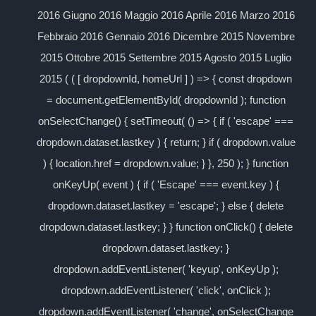
2016 Giugno 2016 Maggio 2016 Aprile 2016 Marzo 2016
Febbraio 2016 Gennaio 2016 Dicembre 2015 Novembre
2015 Ottobre 2015 Settembre 2015 Agosto 2015 Luglio
2015 ( ( [ dropdownId, homeUrl ] ) => { const dropdown
= document.getElementById( dropdownId ); function
onSelectChange() { setTimeout( () => { if ( 'escape' ===
dropdown.dataset.lastkey ) { return; } if ( dropdown.value
) { location.href = dropdown.value; } }, 250 ); } function
onKeyUp( event ) { if ( 'Escape' === event.key ) {
dropdown.dataset.lastkey = 'escape'; } else { delete
dropdown.dataset.lastkey; } } function onClick() { delete
dropdown.dataset.lastkey; }
dropdown.addEventListener( 'keyup', onKeyUp );
dropdown.addEventListener( 'click', onClick );
dropdown.addEventListener( 'change', onSelectChange