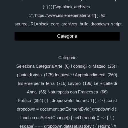
); } )( ["wp-block-archives-
1","https://www.insiemeperlaterra.it"] ); //#
sourceURL=block_core_archives_build_dropdown_script
Categorie
Categorie
Seleziona Categoria Arte (6) I consigli di Matteo (25) Il
punto di vista (175) Inchieste / Approfondimenti (260)
Insieme per la Terra (716) Lavoro (196) Le Ricette di
Anna (65) Naturopatia con Francesca (66)
Politica (354) ( ( [ dropdownId, homeUrl ] ) => { const
dropdown = document.getElementById( dropdownId );
function onSelectChange() { setTimeout( () => { if (
'escape' === dropdown.dataset.lastkey ) { return; } //