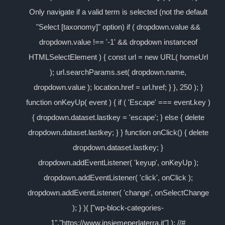
Only navigate if a valid term is selected (not the default
"Select [taxonomy]" option) if ( dropdown.value &&
dropdown.value !== '-1' && dropdown instanceof
HTMLSelectElement ) { const url = new URL( homeUrl
); url.searchParams.set( dropdown.name,
dropdown.value ); location.href = url.href; } }, 250 ); }
function onKeyUp( event ) { if ( 'Escape' === event.key )
{ dropdown.dataset.lastkey = 'escape'; } else { delete
dropdown.dataset.lastkey; } } function onClick() { delete
dropdown.dataset.lastkey; }
dropdown.addEventListener( 'keyup', onKeyUp );
dropdown.addEventListener( 'click', onClick );
dropdown.addEventListener( 'change', onSelectChange
); } )( ["wp-block-categories-
1","https://www.insiemeperlaterra.it"] ); //#