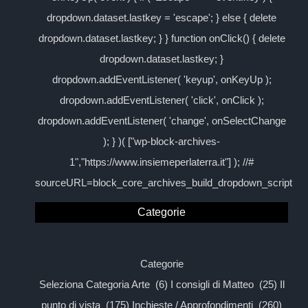
dropdown.dataset.lastkey = 'escape'; } else { delete
dropdown.dataset.lastkey; } } function onClick() { delete
dropdown.dataset.lastkey; }
dropdown.addEventListener( 'keyup', onKeyUp );
dropdown.addEventListener( 'click', onClick );
dropdown.addEventListener( 'change', onSelectChange
); } )( ["wp-block-archives-
1","https://www.insiemeperlaterra.it"] ); //#
sourceURL=block_core_archives_build_dropdown_script
Categorie
Categorie
Seleziona Categoria Arte (6) I consigli di Matteo (25) Il
punto di vista (175) Inchieste / Approfondimenti (260)