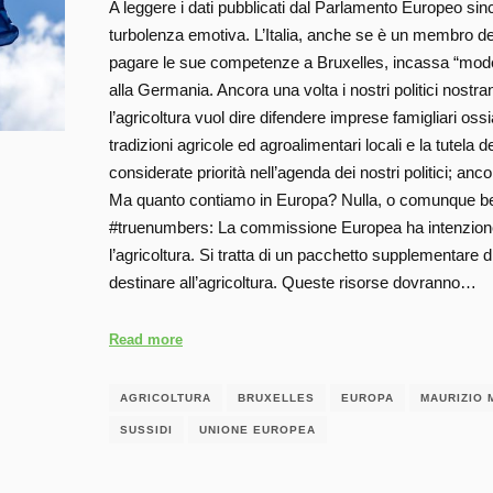
A leggere i dati pubblicati dal Parlamento Europeo si
turbolenza emotiva. L’Italia, anche se è un membro d
pagare le sue competenze a Bruxelles, incassa “modesti
alla Germania. Ancora una volta i nostri politici nost
l’agricoltura vuol dire difendere imprese famigliari ossi
tradizioni agricole ed agroalimentari locali e la tutela d
considerate priorità nell’agenda dei nostri politici; anc
Ma quanto contiamo in Europa? Nulla, o comunque ben
#truenumbers: La commissione Europea ha intenzione
l’agricoltura. Si tratta di un pacchetto supplementare di 6
destinare all’agricoltura. Queste risorse dovranno…
Read more
AGRICOLTURA
BRUXELLES
EUROPA
MAURIZIO 
SUSSIDI
UNIONE EUROPEA