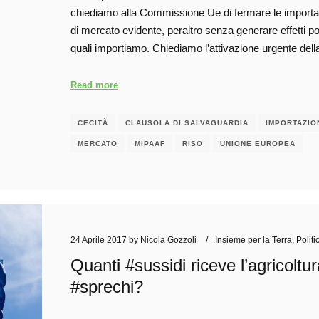
chiediamo alla Commissione Ue di fermare le importaz
di mercato evidente, peraltro senza generare effetti posit
quali importiamo. Chiediamo l’attivazione urgente del
Read more
CECITÀ
CLAUSOLA DI SALVAGUARDIA
IMPORTAZIO
MERCATO
MIPAAF
RISO
UNIONE EUROPEA
24 Aprile 2017
by
Nicola Gozzoli
Insieme per la Terra
,
Politi
Quanti #sussidi riceve l’agricoltur
#sprechi?