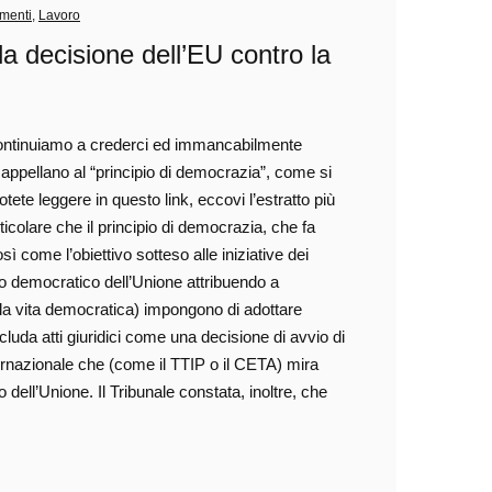
imenti
,
Lavoro
la decisione dell’EU contro la
e continuiamo a crederci ed immancabilmente
 appellano al “principio di democrazia”, come si
tete leggere in questo link, eccovi l’estratto più
rticolare che il principio di democrazia, che fa
ì come l’obiettivo sotteso alle iniziative dei
nto democratico dell’Unione attribuendo a
alla vita democratica) impongono di adottare
ncluda atti giuridici come una decisione di avvio di
ternazionale che (come il TTIP o il CETA) mira
dell’Unione. Il Tribunale constata, inoltre, che