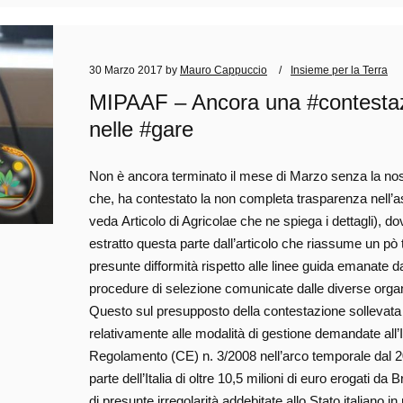
30 Marzo 2017
by
Mauro Cappuccio
Insieme per la Terra
MIPAAF – Ancora una #contestazio
nelle #gare
Non è ancora terminato il mese di Marzo senza la no
che, ha contestato la non completa trasparenza nell’a
veda Articolo di Agricolae che ne spiega i dettagli), 
estratto questa parte dall’articolo che riassume un pò 
presunte difformità rispetto alle linee guida emanate da
procedure di selezione comunicate dalle diverse orga
Questo sul presupposto della contestazione sollevata
relativamente alle modalità di gestione demandate all’I
Regolamento (CE) n. 3/2008 nell’arco temporale dal 20
parte dell’Italia di oltre 10,5 milioni di euro erogati 
di presunte irregolarità addebitate allo Stato italiano 