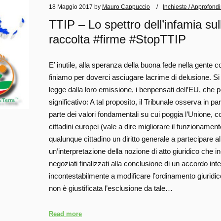
18 Maggio 2017
by
Mauro Cappuccio
Inchieste / Approfond
TTIP – Lo spettro dell’infamia sul
raccolta #firme #StopTTIP
E’ inutile, alla speranza della buona fede nella gent
finiamo per doverci asciugare lacrime di delusione. Si
legge dalla loro emissione, i benpensati dell’EU, che po
significativo: A tal proposito, il Tribunale osserva in pa
parte dei valori fondamentali su cui poggia l’Unione, cos
cittadini europei (vale a dire migliorare il funzioname
qualunque cittadino un diritto generale a partecipare 
un’interpretazione della nozione di atto giuridico che i
negoziati finalizzati alla conclusione di un accordo in
incontestabilmente a modificare l’ordinamento giuridico 
non è giustificata l’esclusione da tale…
Read more