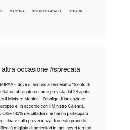
RO
MARTINA
STOP-TTIP-ITALIA
STUPIDI
e, altra occasione #sprecata
 MIPAAF, dove si annuncia l’ennesimo “trionfo di
chettatura obbligatoria come prevista dal 29 aprile,
ato il Ministro Martina – l’obbligo di indicazione
o europeo e, in accordo con il Ministro Calenda,
 Oltre l’80% dei cittadini che hanno partecipato
oni chiare sulla provenienza di questo prodotto.
coltà migliaia di agricoltori in tanti nostri territori