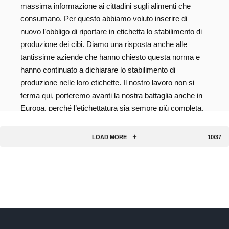
massima informazione ai cittadini sugli alimenti che
consumano. Per questo abbiamo voluto inserire di
nuovo l’obbligo di riportare in etichetta lo stabilimento di
produzione dei cibi. Diamo una risposta anche alle
tantissime aziende che hanno chiesto questa norma e
hanno continuato a dichiarare lo stabilimento di
produzione nelle loro etichette. Il nostro lavoro non si
ferma qui, porteremo avanti la nostra battaglia anche in
Europa, perché l’etichettatura sia sempre più completa.
La valorizzazione della distintività del nostro modello
agroalimentare passa anche da qui”. Certamente,
LOAD MORE
10/37
proprio di…
Read more
ALLODOLE
BAGGIANATE
CI PRENDONO PER STUPIDI
ETICHETTATURA
INDUSTRIALI
INUTILE
MARTINA