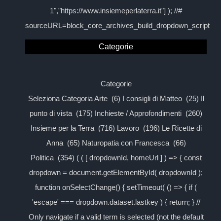
1","https://www.insiemeperlaterra.it"] ); //#
sourceURL=block_core_archives_build_dropdown_script
Categorie
Categorie
Seleziona Categoria Arte (6) I consigli di Matteo (25) Il
punto di vista (175) Inchieste / Approfondimenti (260)
Insieme per la Terra (716) Lavoro (196) Le Ricette di
Anna (65) Naturopatia con Francesca (66)
Politica (354) ( ( [ dropdownId, homeUrl ] ) => { const
dropdown = document.getElementById( dropdownId );
function onSelectChange() { setTimeout( () => { if (
'escape' === dropdown.dataset.lastkey ) { return; } //
Only navigate if a valid term is selected (not the default