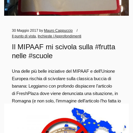
30 Maggio 2017
by
Mauro Cappuccio
Il punto di vista
,
Inchieste / Approfondimenti
Il MIPAAF mi scivola sulla #frutta
nelle #scuole
Una delle più belle iniziative del MIPAAF e dell’Unione
Europea rischia di scivolare sulla classica buccia di
banana: Leggiamo con profondo dispiacere l’articolo
di FreshPlaza dove viene denunciata una situazione, in
Romagna (e non solo, l’immagine dell’articolo l’ho fatta io
stesso da una confezione di pesche), decisamente
sconveniente. Non si può dare delle pesche spagnole,
raccolte 8 giorni prima (!!) ai bambini nelle scuole,
quando molti produttori italiani le lasciano MARCIRE