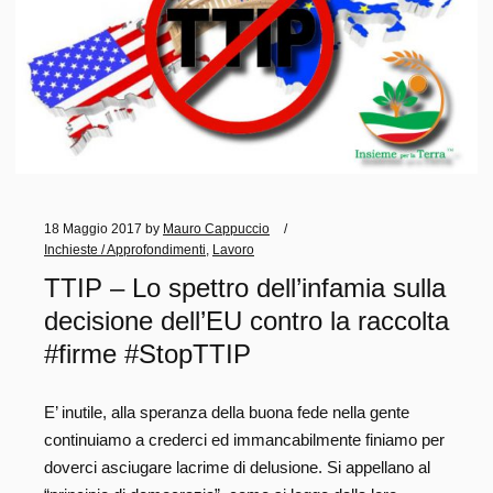
sugli alberi! Non si può perchè la filiera è TROPPO
LUNGA e non permette a chi gestisce il progetto di
avere dei prezzi adeguati al servizio, quindi chi vince è il
produttore estero. Da capitolato si prevede l’uso di frutta
che proviene da tutta la Comunità Europea, quindi nulla
è andato fuori dalle regole, ma quando abbiamo già tutto
qui in Italia, perchè andare a prenderle all’estero? Poi
permettetemi una domanda: siamo noi così fuori
18 Maggio 2017
by
Mauro Cappuccio
mercato oppure veramente dalla Spagna arriva frutta
Inchieste / Approfondimenti
,
Lavoro
ad…
TTIP – Lo spettro dell’infamia sulla
decisione dell’EU contro la raccolta
Read more
#firme #StopTTIP
FRUTTA NELLE SCUOLE
MARTINA
MIPAAF
E’ inutile, alla speranza della buona fede nella gente
QUALITÀ
TROPPA BUROCRAZIA
TROPPE TASSE
continuiamo a crederci ed immancabilmente finiamo per
doverci asciugare lacrime di delusione. Si appellano al