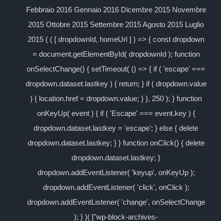
Febbraio 2016 Gennaio 2016 Dicembre 2015 Novembre
2015 Ottobre 2015 Settembre 2015 Agosto 2015 Luglio
2015 ( ( [ dropdownId, homeUrl ] ) => { const dropdown
= document.getElementById( dropdownId ); function
onSelectChange() { setTimeout( () => { if ( 'escape' ===
dropdown.dataset.lastkey ) { return; } if ( dropdown.value
) { location.href = dropdown.value; } }, 250 ); } function
onKeyUp( event ) { if ( 'Escape' === event.key ) {
dropdown.dataset.lastkey = 'escape'; } else { delete
dropdown.dataset.lastkey; } } function onClick() { delete
dropdown.dataset.lastkey; }
dropdown.addEventListener( 'keyup', onKeyUp );
dropdown.addEventListener( 'click', onClick );
dropdown.addEventListener( 'change', onSelectChange
); } )( ["wp-block-archives-