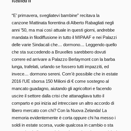
italiani
“E’ primavera, svegliatevi bambine” recitava la
canzone Mattinata fiorentina di Alberto Rabagliati negli
anni ’50, ma mai così attuale in questi giorni, andrebbe
mandata in filodiffusione in tutto il MIPAAF e nei Palazzi
delle varie Sindacali che… dormono… Leggendo quello
che sta succedendo a Bruxelles sarebbero dovuti
correre ed arrivare a Palazzo Berlaymont con la barba
lunga, trafelati, urlando se fossero tutti impazziti, ed
invece… dormono sereni. Com’è possibile che in estate
2016 l’UE sborsa 150 Milioni di € come sostegno al
mancato guadagno, aiutando gli agricoltori e facendo
uscire il settore dalla crisi che attanagliava tutto il
comparto e poi inizia ad intrecciare un altro accordo di
libero mercato con chi? Con la Nuova Zelanda! La
memoria evidentemente è corta oppure chi ha messo i
soldi in estate scorsa, vuole qualcosa in cambio o sta