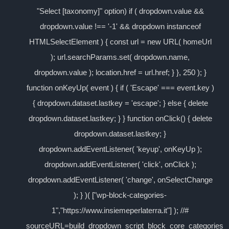
"Select [taxonomy]" option) if ( dropdown.value &&
dropdown.value !== '-1' && dropdown instanceof
HTMLSelectElement ) { const url = new URL( homeUrl
); url.searchParams.set( dropdown.name,
dropdown.value ); location.href = url.href; } }, 250 ); }
function onKeyUp( event ) { if ( 'Escape' === event.key )
{ dropdown.dataset.lastkey = 'escape'; } else { delete
dropdown.dataset.lastkey; } } function onClick() { delete
dropdown.dataset.lastkey; }
dropdown.addEventListener( 'keyup', onKeyUp );
dropdown.addEventListener( 'click', onClick );
dropdown.addEventListener( 'change', onSelectChange
); } )( ["wp-block-categories-
1","https://www.insiemeperlaterra.it"] ); //#
sourceURL=build_dropdown_script_block_core_categories