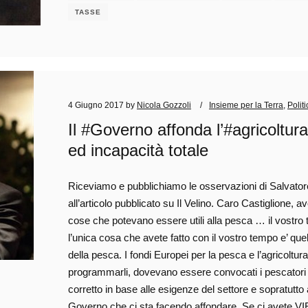
TASSE
4 Giugno 2017
by
Nicola Gozzoli
Insieme per la Terra
,
Politi
Il #Governo affonda l’#agricoltu
ed incapacità totale
Riceviamo e pubblichiamo le osservazioni di Salvatore 
all’articolo pubblicato su Il Velino. Caro Castiglione, 
cose che potevano essere utili alla pesca … il vostr
l’unica cosa che avete fatto con il vostro tempo e’ quello
della pesca. I fondi Europei per la pesca e l’agricolt
programmarli, dovevano essere convocati i pescatori
corretto in base alle esigenze del settore e sopratutto a
Governo che ci sta facendo affondare. Se ci avete VIET