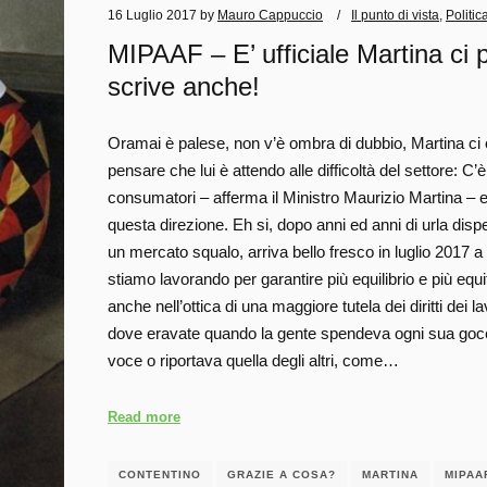
16 Luglio 2017
by
Mauro Cappuccio
Il punto di vista
,
Politic
MIPAAF – E’ ufficiale Martina ci pi
scrive anche!
Oramai è palese, non v’è ombra di dubbio, Martina ci 
pensare che lui è attendo alle difficoltà del settore: C’
consumatori – afferma il Ministro Maurizio Martina – e i
questa direzione. Eh si, dopo anni ed anni di urla disp
un mercato squalo, arriva bello fresco in luglio 2017 
stiamo lavorando per garantire più equilibrio e più equi
anche nell’ottica di una maggiore tutela dei diritti dei
dove eravate quando la gente spendeva ogni sua goccia 
voce o riportava quella degli altri, come…
Read more
CONTENTINO
GRAZIE A COSA?
MARTINA
MIPAA