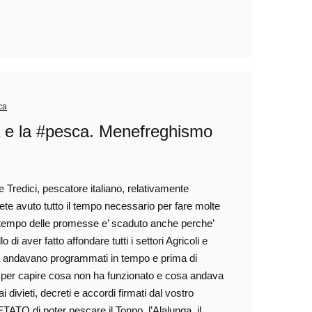
ca
ra e la #pesca. Menefreghismo
Tredici, pescatore italiano, relativamente
avete avuto tutto il tempo necessario per fare molte
o tempo delle promesse e’ scaduto anche perche’
 di aver fatto affondare tutti i settori Agricoli e
ura andavano programmati in tempo e prima di
 per capire cosa non ha funzionato e cosa andava
i divieti, decreti e accordi firmati dal vostro
ATO di poter pescare il Tonno, l’Alalunga, il