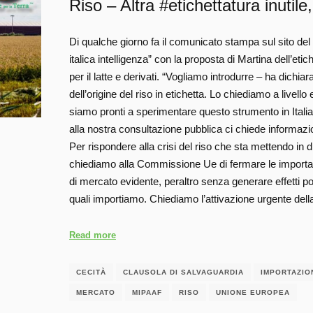
Riso – Altra #etichettatura inutil
Di qualche giorno fa il comunicato stampa sul sito del
italica intelligenza” con la proposta di Martina dell’eti
per il latte e derivati. “Vogliamo introdurre – ha dichiar
dell’origine del riso in etichetta. Lo chiediamo a livell
siamo pronti a sperimentare questo strumento in Italia.
alla nostra consultazione pubblica ci chiede informazi
Per rispondere alla crisi del riso che sta mettendo in diffi
chiediamo alla Commissione Ue di fermare le importaz
di mercato evidente, peraltro senza generare effetti posit
quali importiamo. Chiediamo l’attivazione urgente del
Read more
CECITÀ
CLAUSOLA DI SALVAGUARDIA
IMPORTAZIO
MERCATO
MIPAAF
RISO
UNIONE EUROPEA