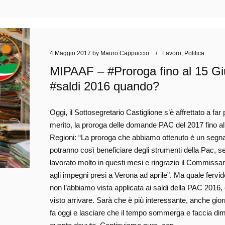
4 Maggio 2017
by
Mauro Cappuccio
Lavoro
,
Politica
MIPAAF – #Proroga fino al 15 G
#saldi 2016 quando?
Oggi, il Sottosegretario Castiglione s’è affrettato a fa
merito, la proroga delle domande PAC del 2017 fino al
Regioni: “La proroga che abbiamo ottenuto è un segnal
potranno così beneficiare degli strumenti della Pac, s
lavorato molto in questi mesi e ringrazio il Commissa
agli impegni presi a Verona ad aprile”. Ma quale fervi
non l’abbiamo vista applicata ai saldi della PAC 2016
visto arrivare. Sarà che è più interessante, anche gio
fa oggi e lasciare che il tempo sommerga e faccia dim