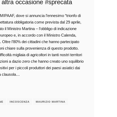
e, altra occasione #sprecata
 MIPAAF, dove si annuncia l’ennesimo “trionfo di
chettatura obbligatoria come prevista dal 29 aprile,
ato il Ministro Martina – l’obbligo di indicazione
o europeo e, in accordo con il Ministro Calenda,
 Oltre l’80% dei cittadini che hanno partecipato
oni chiare sulla provenienza di questo prodotto.
coltà migliaia di agricoltori in tanti nostri territori
ioni a dazio zero che hanno creato uno squilibrio
ivi per i piccoli produttori dei paesi asiatici dai
la clausola…
NE
INCOSCENZA
MAURIZIO MARTINA