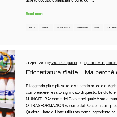
quanto dovuto. Continuiamo pure, con…
Read more
2017
AGEA
MARTINA
MIPAAF
PAC
PROR
21 Aprile 2017
by
Mauro Cappuccio
Il punto di vista
,
Politica
Etichettatura #latte – Ma perchè è
Rileggendo più e più volte lo stupendo articolo di Agric
comprendere l’esatto significato di questo: Le diciture
MUNGITURA: nome del Paese nel quale è stato mun
O TRASFORMAZIONE: nome del Paese in cui il prodotto 
Qualora il latte o il latte utilizzato come ingrediente ne