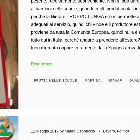
pesche), decisamente sconveniente. Non si può dare de
ai bambini nelle scuole, quando molti produttori italia
perchè la filiera è TROPPO LUNGA e non permette a ch
adeguati al servizio, quindi chi vince è il produttore es
proviene da tutta la Comunità Europea, quindi nulla è
tutto qui in Italia, perchè andare a prenderle all’est
fuori mercato oppure veramente dalla Spagna arriva 
Read more
FRUTTA NELLE SCUOLE
MARTINA
MIPAAF
QUAL
12 Maggio 2017
by
Mauro Cappuccio
Lavoro
,
Politica