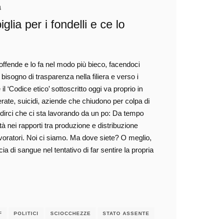
a
glia per i fondelli e ce lo
offende e lo fa nel modo più bieco, facendoci
è bisogno di trasparenza nella filiera e verso i
l ‘Codice etico’ sottoscritto oggi va proprio in
erate, suicidi, aziende che chiudono per colpa di
a dirci che ci sta lavorando da un po: Da tempo
tà nei rapporti tra produzione e distribuzione
 lavoratori. Noi ci siamo. Ma dove siete? O meglio,
di sangue nel tentativo di far sentire la propria
F
POLITICI
SCIOCCHEZZE
STATO ASSENTE