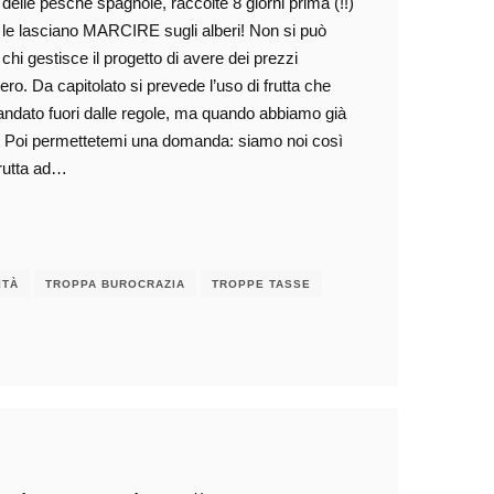
lle pesche spagnole, raccolte 8 giorni prima (!!)
ni le lasciano MARCIRE sugli alberi! Non si può
i gestisce il progetto di avere dei prezzi
tero. Da capitolato si prevede l’uso di frutta che
 andato fuori dalle regole, ma quando abbiamo già
ero? Poi permettetemi una domanda: siamo noi così
frutta ad…
ITÀ
TROPPA BUROCRAZIA
TROPPE TASSE