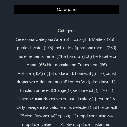
Categorie
Categorie
Seleziona Categoria Arte (6) I consigli di Matteo (25) Il
punto di vista (175) Inchieste / Approfondimenti (260)
Insieme per la Terra (716) Lavoro (196) Le Ricette di
Anna (65) Naturopatia con Francesca (66)
Politica (354) ( ( [ dropdownId, homeUrl ] ) => { const
dropdown = document.getElementById( dropdownId );
function onSelectChange() { setTimeout( () => { if (
'escape' === dropdown.dataset.lastkey ) { return; } //
Only navigate if a valid term is selected (not the default
"Select [taxonomy]" option) if ( dropdown.value &&
dropdown.value !== '-1' && dropdown instanceof