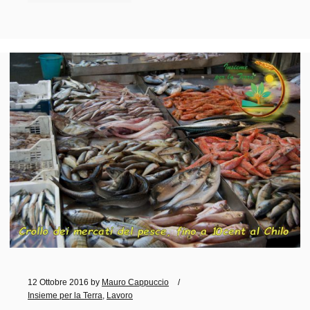
12 Ottobre 2016
by
Mauro Cappuccio
Insieme per la Terra
,
Lavoro