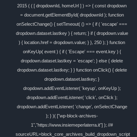
2015 ( ( [ dropdownId, homeUrl ] ) => { const dropdown
= document.getElementById( dropdownId ); function
onSelectChange() { setTimeout( () => { if ( 'escape' ===
dropdown.dataset.lastkey ) { return; } if ( dropdown.value
) { location.href = dropdown.value; } }, 250 ); } function
onKeyUp( event ) { if ( 'Escape' === event.key ) {
dropdown.dataset.lastkey = 'escape'; } else { delete
dropdown.dataset.lastkey; } } function onClick() { delete
dropdown.dataset.lastkey; }
dropdown.addEventListener( 'keyup', onKeyUp );
dropdown.addEventListener( 'click', onClick );
dropdown.addEventListener( 'change', onSelectChange
); } )( ["wp-block-archives-
1","https://www.insiemeperlaterra.it"] ); //#
sourceURL=block_core_archives_build_dropdown_script