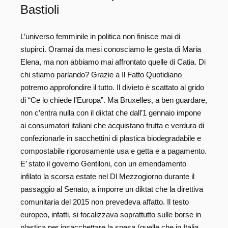
Bastioli
L’universo femminile in politica non finisce mai di
stupirci. Oramai da mesi conosciamo le gesta di Maria
Elena, ma non abbiamo mai affrontato quelle di Catia. Di
chi stiamo parlando? Grazie a Il Fatto Quotidiano
potremo approfondire il tutto. Il divieto è scattato al grido
di “Ce lo chiede l’Europa”. Ma Bruxelles, a ben guardare,
non c’entra nulla con il diktat che dall’1 gennaio impone
ai consumatori italiani che acquistano frutta e verdura di
confezionarle in sacchettini di plastica biodegradabile e
compostabile rigorosamente usa e getta e a pagamento.
E’ stato il governo Gentiloni, con un emendamento
infilato la scorsa estate nel Dl Mezzogiorno durante il
passaggio al Senato, a imporre un diktat che la direttiva
comunitaria del 2015 non prevedeva affatto. Il testo
europeo, infatti, si focalizzava soprattutto sulle borse in
plastica per insacchettare la spesa (quelle che in Italia