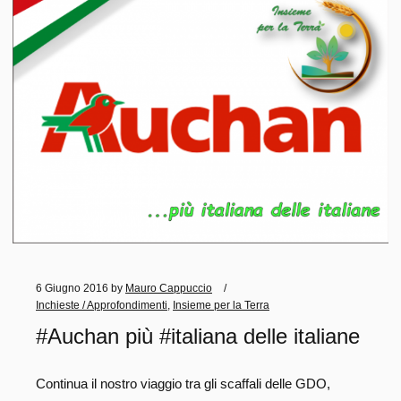
più il Vostro aiuto per diffondere il nostro verbo. Ma nel
nostro piccolo, in meno di un anno abbiamo fatto molto,
ci siamo messi contro i giganti senza paura perchè
abbiamo sempre e solo detto la verità. Abbiamo
boicottato multinazionali e fatto campagne di
sensibilizzazione per prodotti Made in Italy e pro
agroalimentare italiano ed al cibo sano sulle nostre
tavole, eccovene alcune, le…
Read more
BOICOTTAGGIO
FIDUCIA
GDO
6 Giugno 2016
by
Mauro Cappuccio
INSIEME PER LA TERRA
PREZZI
Inchieste / Approfondimenti
,
Insieme per la Terra
#Auchan più #italiana delle italiane
Continua il nostro viaggio tra gli scaffali delle GDO,