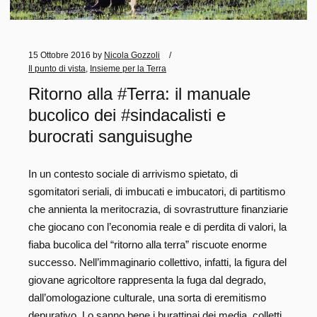
15 Ottobre 2016
by
Nicola Gozzoli
Il punto di vista
,
Insieme per la Terra
Ritorno alla #Terra: il manuale
bucolico dei #sindacalisti e
burocrati sanguisughe
In un contesto sociale di arrivismo spietato, di
sgomitatori seriali, di imbucati e imbucatori, di partitismo
che annienta la meritocrazia, di sovrastrutture finanziarie
che giocano con l’economia reale e di perdita di valori, la
fiaba bucolica del “ritorno alla terra” riscuote enorme
successo. Nell’immaginario collettivo, infatti, la figura del
giovane agricoltore rappresenta la fuga dal degrado,
dall’omologazione culturale, una sorta di eremitismo
depurativo. Lo sanno bene i burattinai dei media, colletti