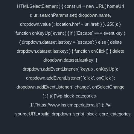
HTMLSelectElement ) { const url = new URL( homeUrl
); url.searchParams.set( dropdown.name,
dropdown.value ); location.href = url.href; } }, 250 ); }
function onKeyUp( event ) { if ( 'Escape' === event.key )
{ dropdown.dataset.lastkey = 'escape'; } else { delete
dropdown.dataset.lastkey; } } function onClick() { delete
dropdown.dataset.lastkey; }
dropdown.addEventListener( 'keyup', onKeyUp );
dropdown.addEventListener( 'click', onClick );
dropdown.addEventListener( 'change', onSelectChange
); } )( ["wp-block-categories-
1","https://www.insiemeperlaterra.it"] ); //#
sourceURL=build_dropdown_script_block_core_categories