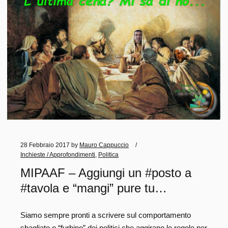
28 Febbraio 2017
by
Mauro Cappuccio
Inchieste / Approfondimenti
,
Politica
MIPAAF – Aggiungi un #posto a
#tavola e “mangi” pure tu…
Siamo sempre pronti a scrivere sul comportamento
sbagliato o “furbino” dei politici che aggirano le regole per