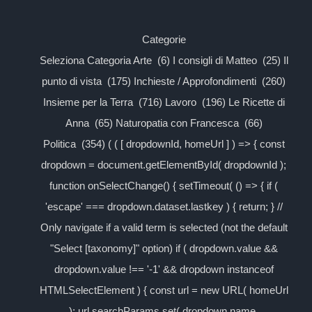
Categorie
Seleziona Categoria Arte (6) I consigli di Matteo (25) Il
punto di vista (175) Inchieste / Approfondimenti (260)
Insieme per la Terra (716) Lavoro (196) Le Ricette di
Anna (65) Naturopatia con Francesca (66)
Politica (354) ( ( [ dropdownId, homeUrl ] ) => { const
dropdown = document.getElementById( dropdownId );
function onSelectChange() { setTimeout( () => { if (
'escape' === dropdown.dataset.lastkey ) { return; } //
Only navigate if a valid term is selected (not the default
"Select [taxonomy]" option) if ( dropdown.value &&
dropdown.value !== '-1' && dropdown instanceof
HTMLSelectElement ) { const url = new URL( homeUrl
); url.searchParams.set( dropdown.name,