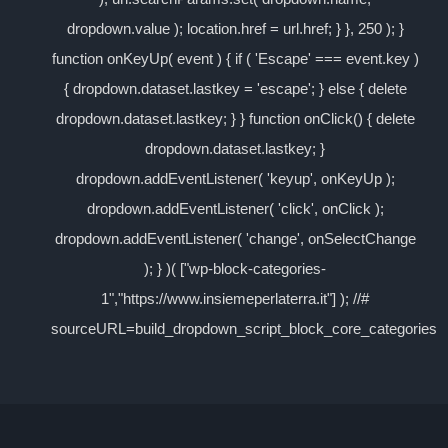
dropdown.value ); location.href = url.href; } }, 250 ); }
function onKeyUp( event ) { if ( 'Escape' === event.key )
{ dropdown.dataset.lastkey = 'escape'; } else { delete
dropdown.dataset.lastkey; } } function onClick() { delete
dropdown.dataset.lastkey; }
dropdown.addEventListener( 'keyup', onKeyUp );
dropdown.addEventListener( 'click', onClick );
dropdown.addEventListener( 'change', onSelectChange
); } )( ["wp-block-categories-
1","https://www.insiemeperlaterra.it"] ); //#
sourceURL=build_dropdown_script_block_core_categories