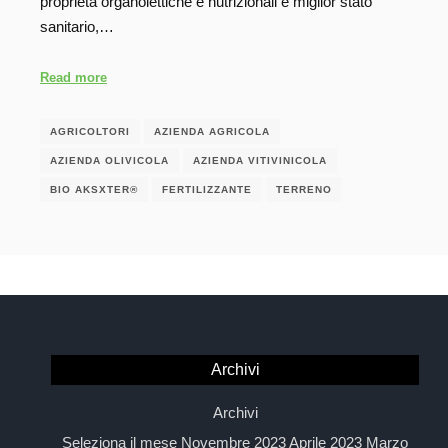
proprietà organolettiche e nutrizionali e miglior stato
sanitario,…
Read more
AGRICOLTORI
AZIENDA AGRICOLA
AZIENDA OLIVICOLA
AZIENDA VITIVINICOLA
BIO AKSXTER®
FERTILIZZANTE
TERRENO
Archivi
Archivi
Seleziona il mese Novembre 2023 Aprile 2023 Marzo