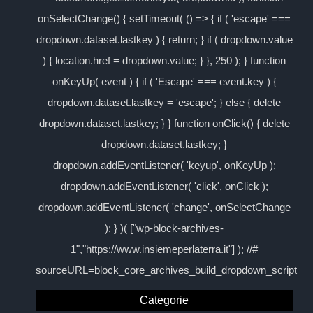
onSelectChange() { setTimeout( () => { if ( 'escape' ===
dropdown.dataset.lastkey ) { return; } if ( dropdown.value
) { location.href = dropdown.value; } }, 250 ); } function
onKeyUp( event ) { if ( 'Escape' === event.key ) {
dropdown.dataset.lastkey = 'escape'; } else { delete
dropdown.dataset.lastkey; } } function onClick() { delete
dropdown.dataset.lastkey; }
dropdown.addEventListener( 'keyup', onKeyUp );
dropdown.addEventListener( 'click', onClick );
dropdown.addEventListener( 'change', onSelectChange
); } )( ["wp-block-archives-
1","https://www.insiemeperlaterra.it"] ); //#
sourceURL=block_core_archives_build_dropdown_script
Categorie