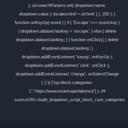
); url.searchParams.set( dropdown.name,
dropdown.value ); location.href = url.href; } }, 250 ); }
function onKeyUp( event ) { if ( 'Escape' === event.key )
{ dropdown.dataset.lastkey = 'escape'; } else { delete
dropdown.dataset.lastkey; } } function onClick() { delete
dropdown.dataset.lastkey; }
dropdown.addEventListener( 'keyup', onKeyUp );
dropdown.addEventListener( 'click', onClick );
dropdown.addEventListener( 'change', onSelectChange
); } )( ["wp-block-categories-
1","https://www.insiemeperlaterra.it"] ); //#
sourceURL=build_dropdown_script_block_core_categories