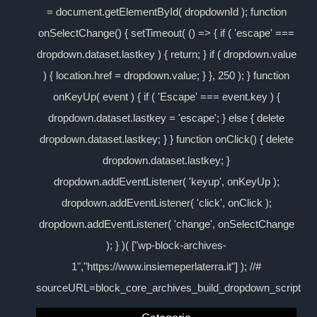
= document.getElementById( dropdownId ); function
onSelectChange() { setTimeout( () => { if ( 'escape' ===
dropdown.dataset.lastkey ) { return; } if ( dropdown.value
) { location.href = dropdown.value; } }, 250 ); } function
onKeyUp( event ) { if ( 'Escape' === event.key ) {
dropdown.dataset.lastkey = 'escape'; } else { delete
dropdown.dataset.lastkey; } } function onClick() { delete
dropdown.dataset.lastkey; }
dropdown.addEventListener( 'keyup', onKeyUp );
dropdown.addEventListener( 'click', onClick );
dropdown.addEventListener( 'change', onSelectChange
); } )( ["wp-block-archives-
1","https://www.insiemeperlaterra.it"] ); //#
sourceURL=block_core_archives_build_dropdown_script