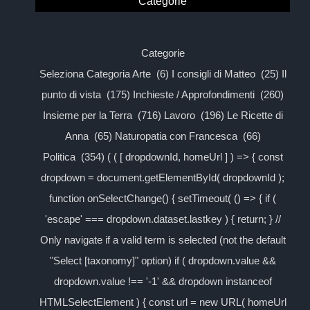
Categorie
Categorie
Seleziona Categoria Arte (6) I consigli di Matteo (25) Il
punto di vista (175) Inchieste / Approfondimenti (260)
Insieme per la Terra (716) Lavoro (196) Le Ricette di
Anna (65) Naturopatia con Francesca (66)
Politica (354) ( ( [ dropdownId, homeUrl ] ) => { const
dropdown = document.getElementById( dropdownId );
function onSelectChange() { setTimeout( () => { if (
'escape' === dropdown.dataset.lastkey ) { return; } //
Only navigate if a valid term is selected (not the default
"Select [taxonomy]" option) if ( dropdown.value &&
dropdown.value !== '-1' && dropdown instanceof
HTMLSelectElement ) { const url = new URL( homeUrl