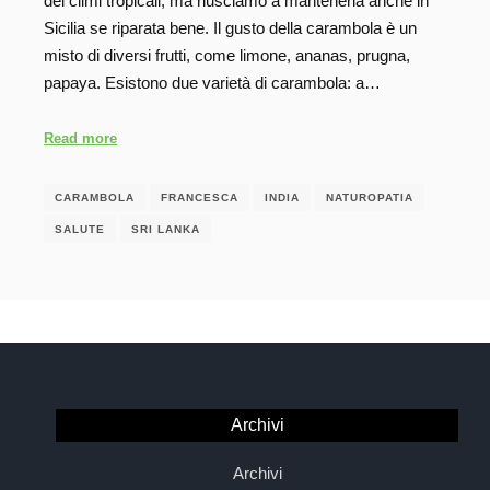
dei climi tropicali, ma riusciamo a mantenerla anche in
Sicilia se riparata bene. Il gusto della carambola è un
misto di diversi frutti, come limone, ananas, prugna,
papaya. Esistono due varietà di carambola: a…
Read more
CARAMBOLA
FRANCESCA
INDIA
NATUROPATIA
SALUTE
SRI LANKA
Archivi
Archivi