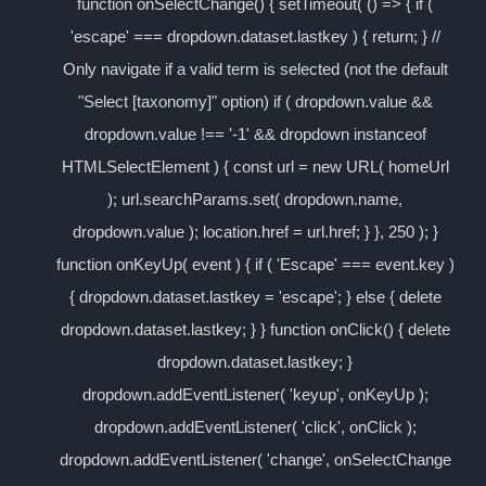
function onSelectChange() { setTimeout( () => { if (
'escape' === dropdown.dataset.lastkey ) { return; } //
Only navigate if a valid term is selected (not the default
"Select [taxonomy]" option) if ( dropdown.value &&
dropdown.value !== '-1' && dropdown instanceof
HTMLSelectElement ) { const url = new URL( homeUrl
); url.searchParams.set( dropdown.name,
dropdown.value ); location.href = url.href; } }, 250 ); }
function onKeyUp( event ) { if ( 'Escape' === event.key )
{ dropdown.dataset.lastkey = 'escape'; } else { delete
dropdown.dataset.lastkey; } } function onClick() { delete
dropdown.dataset.lastkey; }
dropdown.addEventListener( 'keyup', onKeyUp );
dropdown.addEventListener( 'click', onClick );
dropdown.addEventListener( 'change', onSelectChange