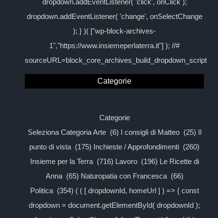
dropdown.addEventListener( 'click', onClick );
dropdown.addEventListener( 'change', onSelectChange
); } )( ["wp-block-archives-
1","https://www.insiemeperlaterra.it"] ); //#
sourceURL=block_core_archives_build_dropdown_script
Categorie
Categorie
Seleziona Categoria Arte (6) I consigli di Matteo (25) Il
punto di vista (175) Inchieste / Approfondimenti (260)
Insieme per la Terra (716) Lavoro (196) Le Ricette di
Anna (65) Naturopatia con Francesca (66)
Politica (354) ( ( [ dropdownId, homeUrl ] ) => { const
dropdown = document.getElementById( dropdownId );