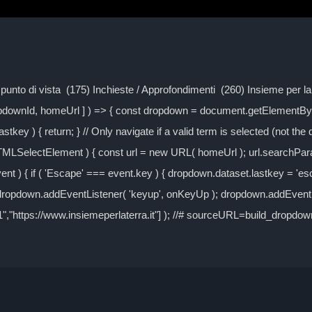
Il punto di vista (175) Inchieste / Approfondimenti (260) Insieme per 
ropdownId, homeUrl ] ) => { const dropdown = document.getElementByI
tkey ) { return; } // Only navigate if a valid term is selected (not the
TMLSelectElement ) { const url = new URL( homeUrl ); url.searchPa
event ) { if ( 'Escape' === event.key ) { dropdown.dataset.lastkey = 'es
} dropdown.addEventListener( 'keyup', onKeyUp ); dropdown.addEventLi
-1","https://www.insiemeperlaterra.it"] ); //# sourceURL=build_dropd