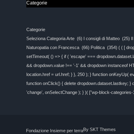
Categorie
Categorie
Seleziona Categoria Arte (6) I consigli di Matteo (25) 
Naturopatia con Francesca (66) Politica (354) ( ( [ d
setTimeout( () => { if ( 'escape' === dropdown.dataset.las
&& dropdown.value !== '-1' && dropdown instanceof H
location.href = url.href; } }, 250 ); } function onKeyUp( 
function onClick() { delete dropdown.dataset.lastkey; 
'change', onSelectChange ); } )( ["wp-block-categories
By SKT Themes
Fondazione Insieme per terra