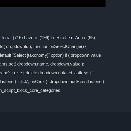
la Terra (716) Lavoro (196) Le Ricette di Anna (65)
d( dropdownId ); function onSelectChange() {
 default "Select [taxonomy]" option) if ( dropdown.value
rams.set( dropdown.name, dropdown.value );
cape'; } else { delete dropdown.dataset.lastkey; } }
stener( 'click', onClick ); dropdown.addEventListener(
own_script_block_core_categories