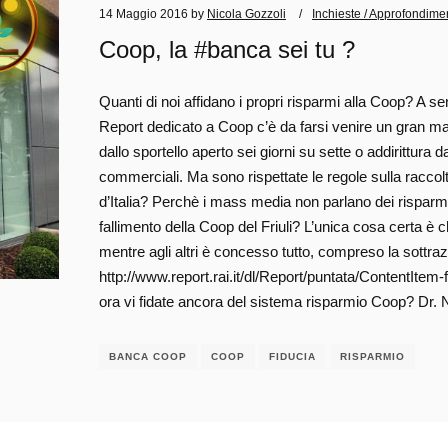
14 Maggio 2016
by
Nicola Gozzoli
Inchieste / Approfondime
Coop, la #banca sei tu ?
Quanti di noi affidano i propri risparmi alla Coop? A sen
Report dedicato a Coop c’è da farsi venire un gran mal
dallo sportello aperto sei giorni su sette o addirittura 
commerciali. Ma sono rispettate le regole sulla raccol
d’Italia? Perchè i mass media non parlano dei risparmia
fallimento della Coop del Friuli? L’unica cosa certa è c
mentre agli altri è concesso tutto, compreso la sottrazion
http://www.report.rai.it/dl/Report/puntata/ContentI
ora vi fidate ancora del sistema risparmio Coop? Dr. 
BANCA COOP
COOP
FIDUCIA
RISPARMIO