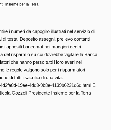
nti
,
Insieme per la Terra
tire i numeri da capogiro illustrati nel servizio di
 di testa. Deposito assegni, prelievo contanti
dagli appositi bancomat nei maggiori centri
ta del risparmio su cui dovrebbe vigilare la Banca
tori che hanno perso tutti i loro averi nel
he le regole valgono solo per i risparmiatori
e di tutti i sacrifici di una vita.
tem-f4d2fa8d-19ee-4dd3-9b8e-4139b6231d6d.html E
Nicola Gozzoli Presidente Insieme per la Terra