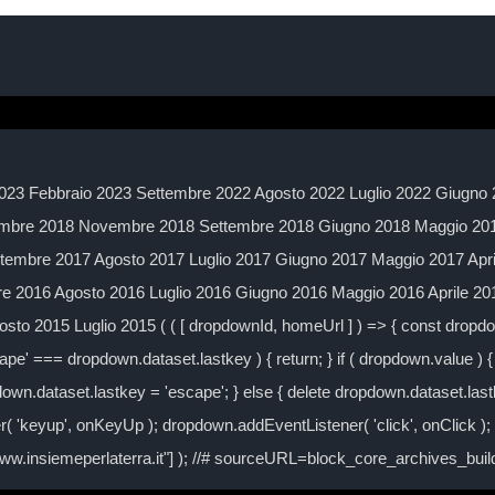
023 Febbraio 2023 Settembre 2022 Agosto 2022 Luglio 2022 Giugno 
mbre 2018 Novembre 2018 Settembre 2018 Giugno 2018 Maggio 2018
embre 2017 Agosto 2017 Luglio 2017 Giugno 2017 Maggio 2017 Apr
 2016 Agosto 2016 Luglio 2016 Giugno 2016 Maggio 2016 Aprile 2
to 2015 Luglio 2015 ( ( [ dropdownId, homeUrl ] ) => { const drop
ape' === dropdown.dataset.lastkey ) { return; } if ( dropdown.value ) { 
own.dataset.lastkey = 'escape'; } else { delete dropdown.dataset.lastke
( 'keyup', onKeyUp ); dropdown.addEventListener( 'click', onClick )
/www.insiemeperlaterra.it"] ); //# sourceURL=block_core_archives_bu